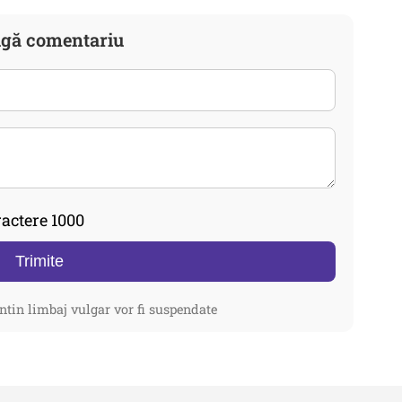
gă comentariu
actere 1000
Trimite
ntin limbaj vulgar vor fi suspendate