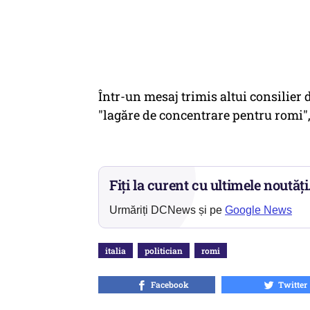
Într-un mesaj trimis altui consilier
"lagăre de concentrare pentru romi",
Fiți la curent cu ultimele noutăți
Urmăriți DCNews și pe
Google News
italia
politician
romi
Facebook
Twitter