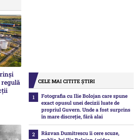
rinși
CELE MAI CITITE ȘTIRI
 regulă
ții
Fotografia cu Ilie Bolojan care spune
exact opusul unei decizii luate de
propriul Guvern. Unde a fost surprins
în mare discreție, fără alai
Răzvan Dumitrescu îi cere scuze,
public, lui Ilie Bolojan / video