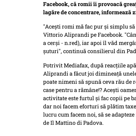
Facebook, că romii îi provoacă greaţă
lagăre de concentrare, informează zi
"Aceşti romi mă fac pur şi simplu să
Vittorio Aliprandi pe Facebook. "Câ
a cerşi - n.red), iar apoi îl văd merg
şuturi", continuă consilierul din Pa
Potrivit Mediafax, după reacţiile ap
Aliprandi a făcut joi dimineaţă unele 
poate nimeni să spună ceva rău de ro
case pentru a rămâne!? Aceşti oameni
activitate este furtul şi fac copii p
dar noi facem eforturi să plătim tax
lucru cum facem noi, să se adapteze r
de Il Mattino di Padova.