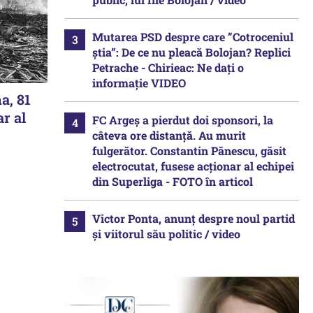
Mutarea PSD despre care ”Cotroceniul
știa”: De ce nu pleacă Bolojan? Replici
Petrache - Chirieac: Ne dați o
informație VIDEO
a, 81
ar al
FC Argeș a pierdut doi sponsori, la
câteva ore distanță. Au murit
fulgerător. Constantin Pănescu, găsit
electrocutat, fusese acționar al echipei
din Superliga - FOTO în articol
Victor Ponta, anunț despre noul partid
și viitorul său politic / video