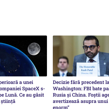
perioară a unei
Decizie fără precedent l
companiei SpaceX s-
Washington: FBI bate p
pe Lună. Ce au găsit
Rusia și China. Foștii ag
știință
avertizează asupra unui 
enorm”