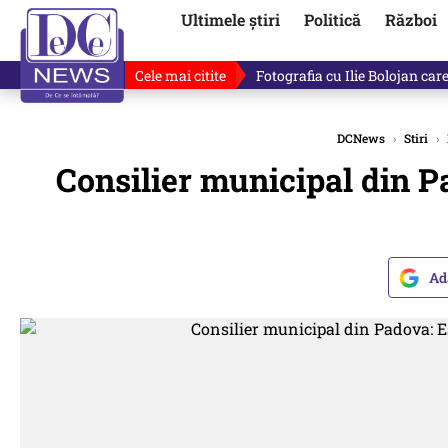
Ultimele știri
Politică
Război
Cele mai citite
Răzvan Dumitrescu îi cere scuze
DCNews
›
Stiri
›
Consilier municipal din P
Ad