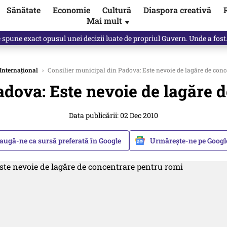
Sănătate
Economie
Cultură
Diaspora creativă
Mai mult
▼
, public, lui Ilie Bolojan / video
Internațional
›
Consilier municipal din Padova: Este nevoie de lagăre de conc
adova: Este nevoie de lagăre 
Data publicării: 02 Dec 2010
augă-ne ca sursă preferată în Google
Urmărește-ne pe Goog