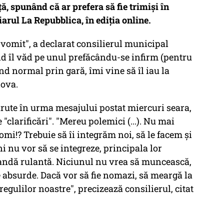
, spunând că ar prefera să fie trimişi în
arul La Repubblica, în ediţia online.
 vomit", a declarat consilierul municipal
nd îl văd pe unul prefăcându-se infirm (pentru
ând normal prin gară, îmi vine să îl iau la
dova.
ărute în urma mesajului postat miercuri seara,
"clarificări". "Mereu polemici (...). Nu mai
mi!? Trebuie să îi integrăm noi, să le facem şi
 nu vor să se integreze, principala lor
e bandă rulantă. Niciunul nu vrea să muncească,
e absurde. Dacă vor să fie nomazi, să meargă la
egulilor noastre", precizează consilierul, citat