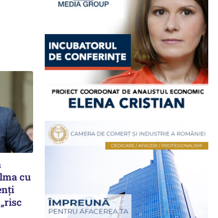
a
alma cu
enți
„risc