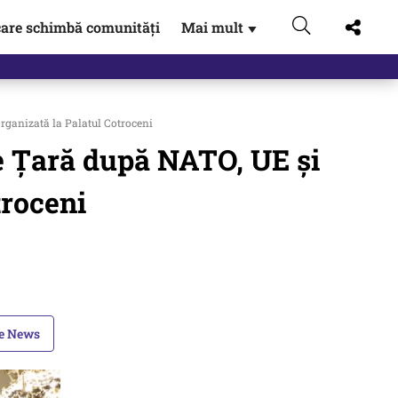
are schimbă comunități
Mai mult
▼
u…
rganizată la Palatul Cotroceni
e Țară după NATO, UE și
troceni
le News