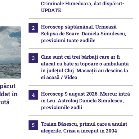
Criminale Hunedoara, dat dispărut-
UPDATE
Horoscop săptămânal. Urmează
Eclipsa de Soare. Daniela Simulescu,
previziuni toate zodiile
Cine sunt cei trei bărbați care ar fi
atacat cu bâte și topoare o ambulanță
în județul Cluj. Mascații au descins la
ei acasă / Video
spărut
ldat în
Horoscop 9 august 2026. Mercur intră
în Leu. Astrolog Daniela Simulescu,
aută
previziunile zodii
Traian Băsescu, primul care a anulat
alegerile. Criza a început în 2004