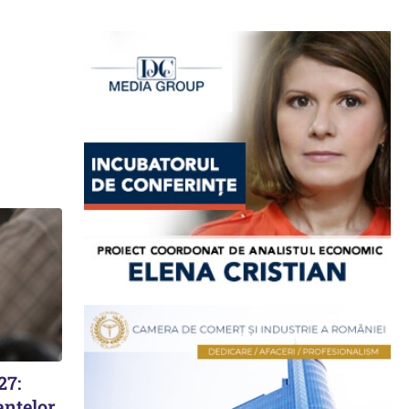
27:
anțelor