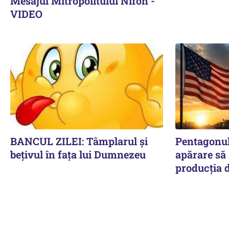
Mesajul Mitropolitului Nifon -
VIDEO
BANCUL ZILEI: Tâmplarul și
Pentagonul 
bețivul în fața lui Dumnezeu
apărare să
producția d