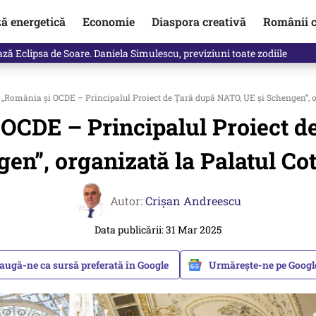
ză energetică
Economie
Diaspora creativă
Românii c
e ar fi atacat cu bâte și topoare o ambulanță în județul Cluj. Mascații a
„România și OCDE – Principalul Proiect de Țară după NATO, UE și Schengen”, o
 OCDE – Principalul Proiect d
en”, organizată la Palatul Co
Autor:
Crişan Andreescu
Data publicării: 31 Mar 2025
augă-ne ca sursă preferată în Google
Urmărește-ne pe Goog