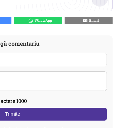
WhatsApp
Email
gă comentariu
actere 1000
Trimite