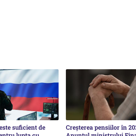
ste suficient de
Creșterea pensiilor în 20
entru lupta cu
Anunțul ministrului Fin