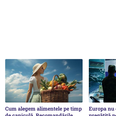
Cum alegem alimentele pe timp
Europa nu e
de caniculă. Recomandările
pregătită p