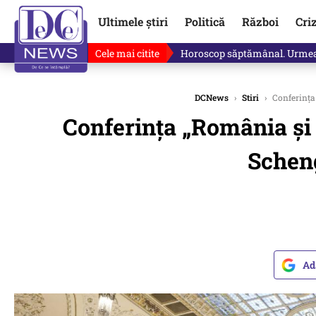
Ultimele știri
Politică
Război
Cri
Cele mai citite
Cine sunt cei trei bărbați car
DCNews
›
Stiri
›
Conferința 
Conferința „România și
Scheng
Ad