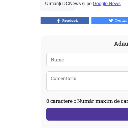
Urmăriți DCNews și pe
Google News
Facebook
Twitter
Adau
0
caractere :: Număr maxim de car