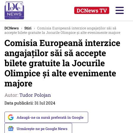
DCNews TV
DCNews
›
Stiri
›
Comisia Europeană interzice angajaților săi să
accepte bilete gratuite la Jocurile Olimpice și alte evenimente majore
Comisia Europeană interzice
angajaților săi să accepte
bilete gratuite la Jocurile
Olimpice și alte evenimente
majore
Autor:
Tudor Polojan
Data publicării: 31 Iul 2024
Adaugă-ne ca sursă preferată în Google
Urmărește-ne pe Google News