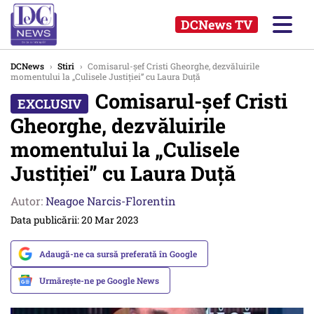
DCNews TV
DCNews
›
Stiri
›
Comisarul-șef Cristi Gheorghe, dezvăluirile
momentului la „Culisele Justiției” cu Laura Duță
Comisarul-șef Cristi
Gheorghe, dezvăluirile
momentului la „Culisele
Justiției” cu Laura Duță
Autor:
Neagoe Narcis-Florentin
Data publicării: 20 Mar 2023
Adaugă-ne ca sursă preferată în Google
Urmărește-ne pe Google News