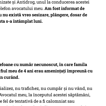
izate și Antidrog, unul la conducerea acestei
 telefon avocatului meu.
Am fost informat de
u nu există vreo sesizare, plângere, dosar de
sta s-a întâmplat luni.
elefoane cu număr necunoscut, în care famila
și fiul meu de 4 ani erau amenințați împreună cu
în curând.
alizez, nu trafichez, nu cumpăr și nu vând, nu
Avocatul meu, la începutul acestei săptămâni,
e fel de tentativă de a fi calomniat sau