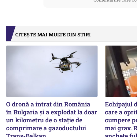
CITEȘTE MAI MULTE DIN STIRI
O dronă a intrat din România
Echipajul 
în Bulgaria şi a explodat la doar
care a oprit
un kilometru de o stație de
cumpere pe
comprimare a gazoductului
mai grav. R
Trans-Balkan
anchete fu