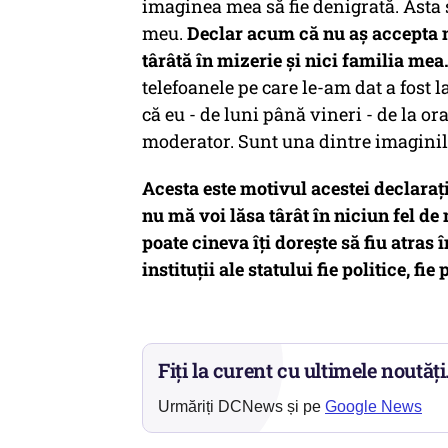
imaginea mea să fie denigrată. Asta 
meu.
Declar acum că nu aș accepta nic
târâtă în mizerie și nici familia mea
telefoanele pe care le-am dat a fost 
că eu - de luni până vineri - de la ora
moderator. Sunt una dintre imaginile a
Acesta este motivul acestei declarați
nu mă voi lăsa târât în niciun fel de m
poate cineva îți dorește să fiu atras
instituții ale statului fie politice, fie
Fiți la curent cu ultimele noutăți
Urmăriți DCNews și pe
Google News