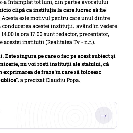
s-a întâmplat tot luni, din partea avocatului
io clipă ca instituția la care lucrez să fie
.
Acesta este motivul pentru care unul dintre
la conducerea acestei instituții, având în vedere
 14.00 la ora 17.00 sunt redactor, prezentator,
cestei instituții (Realitatea Tv - n.r.).
i. Este singura pe care o fac pe acest subiect și
izerie, nu voi rosti instituții ale statului, că
 în exprimarea de fraze în care să folosesc
 publice”
.
a precizat Claudiu Popa.
.
→