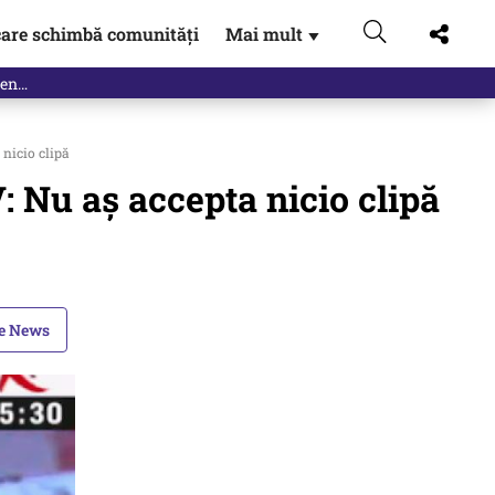
are schimbă comunități
Mai mult
▼
 nicio clipă
: Nu aș accepta nicio clipă
le News