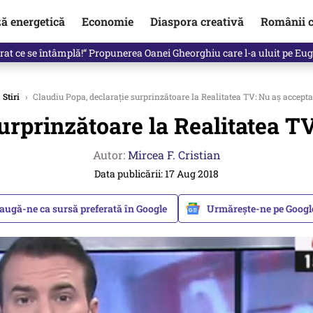
ză energetică
Economie
Diaspora creativă
Românii c
in electronic, decizia luată astăzi de Guvern pentru toți românii
Stiri
›
Claudiu Popa, declarație surprinzătoare la Realitatea TV: Nu aș accepta
urprinzătoare la Realitatea TV
Autor:
Mircea F. Cristian
Data publicării: 17 Aug 2018
augă-ne ca sursă preferată în Google
Urmărește-ne pe Goog