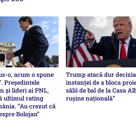
pus-o, acum o spune
Trump atacă dur decizi
. Președintele
instanţei de a bloca proi
 și lideri ai PNL,
sălii de bal de la Casa Al
ă ultimul rating
ruşine naţională”
ânia. ”Au crezut că
despre Bolojan”