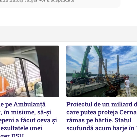
de pe Ambulanță
Proiectul de un miliard d
, în misiune, să-și
care putea proteja Cern
peni a făcut ceva și
rămas pe hârtie. Statul
ezultatele unei
scufundă acum barje în
lger DSU