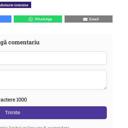
ubstante interzise
WhatsApp
Email
gă comentariu
actere 1000
Trimite
ntin limbaj vulgar vor fi suspendate