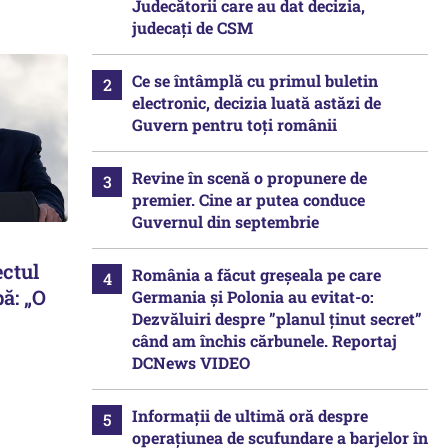
Judecătorii care au dat decizia,
judecați de CSM
Ce se întâmplă cu primul buletin
electronic, decizia luată astăzi de
Guvern pentru toți românii
Revine în scenă o propunere de
premier. Cine ar putea conduce
Guvernul din septembrie
a
ectul
România a făcut greșeala pe care
bă: „O
Germania și Polonia au evitat-o:
Dezvăluiri despre ”planul ținut secret”
când am închis cărbunele. Reportaj
DCNews VIDEO
Informații de ultimă oră despre
operațiunea de scufundare a barjelor în