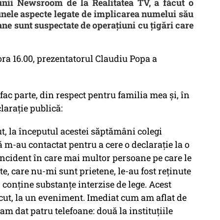
unii Newsroom de la Realitatea TV, a făcut o
unele aspecte legate de implicarea numelui său
ne sunt suspectate de operațiuni cu țigări care
ra 16.00, prezentatorul Claudiu Popa a
fac parte, din respect pentru familia mea și, în
larație publică:
, la începutul acestei săptămâni colegi
esă m-au contactat pentru a cere o declarație la o
ncident în care mai multor persoane pe care le
e, care nu-mi sunt prietene, le-au fost reținute
r conține substanțe interzise de lege. Acest
ecut, la un eveniment. Imediat cum am aflat de
am dat patru telefoane: două la instituțiile