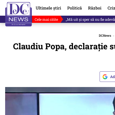
Ultimele știri
Politică
Război
Cri
Cele mai citite
Ce se întâmplă cu primul bulet
DCNews
›
Claudiu Popa, declarație s
Ad