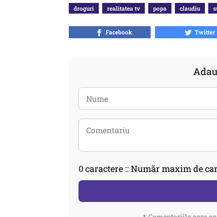
droguri
realitatea tv
popa
claudiu
s
Facebook
Twitter
Adau
0
caractere :: Număr maxim de car
* Comentariile care co