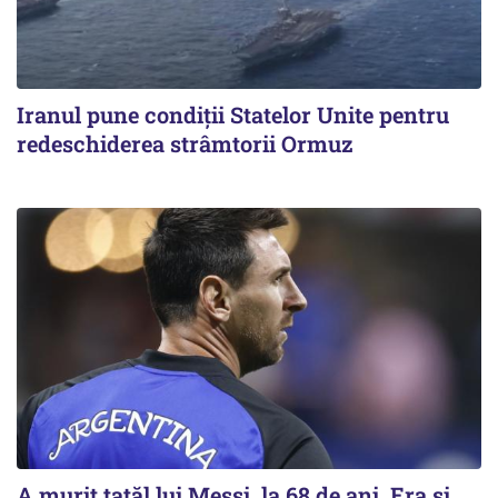
Iranul pune condiții Statelor Unite pentru
redeschiderea strâmtorii Ormuz
A murit tatăl lui Messi, la 68 de ani. Era și