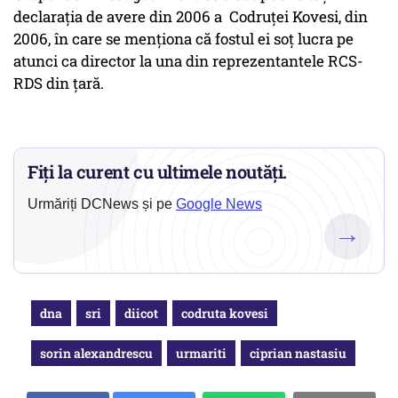
declarația de avere din 2006 a Codruței Kovesi, din
2006, în care se menționa că fostul ei soț lucra pe
atunci ca director la una din reprezentantele RCS-
RDS din țară.
Fiți la curent cu ultimele noutăți.
Urmăriți DCNews și pe
Google News
→
dna
sri
diicot
codruta kovesi
sorin alexandrescu
urmariti
ciprian nastasiu