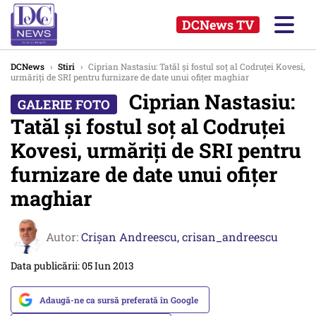
DCNews TV
DCNews
›
Stiri
›
Ciprian Nastasiu: Tatăl și fostul soț al Codruței Kovesi,
urmăriți de SRI pentru furnizare de date unui ofițer maghiar
Ciprian Nastasiu:
Tatăl și fostul soț al Codruței
Kovesi, urmăriți de SRI pentru
furnizare de date unui ofițer
maghiar
Autor:
Crişan Andreescu,
crisan_andreescu
Data publicării: 05 Iun 2013
Adaugă-ne ca sursă preferată în Google