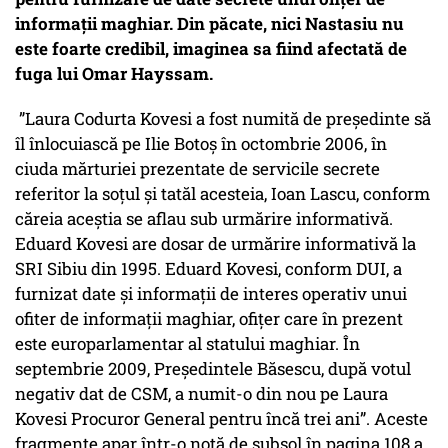
informații maghiar. Din păcate, nici Nastasiu nu
este foarte credibil, imaginea sa fiind afectată de
fuga lui Omar Hayssam.
”Laura Codurta Kovesi a fost numită de președinte să
îl înlocuiască pe Ilie Botoș în octombrie 2006, în
ciuda mărturiei prezentate de servicile secrete
referitor la soțul și tatăl acesteia, Ioan Lascu, conform
căreia aceștia se aflau sub urmărire informativă.
Eduard Kovesi are dosar de urmărire informativă la
SRI Sibiu din 1995. Eduard Kovesi, conform DUI, a
furnizat date și informații de interes operativ unui
ofiter de informații maghiar, ofițer care în prezent
este europarlamentar al statului maghiar. În
septembrie 2009, Președintele Băsescu, după votul
negativ dat de CSM, a numit-o din nou pe Laura
Kovesi Procuror General pentru încă trei ani”. Aceste
fragmente apar într-o notă de subsol în pagina 108 a