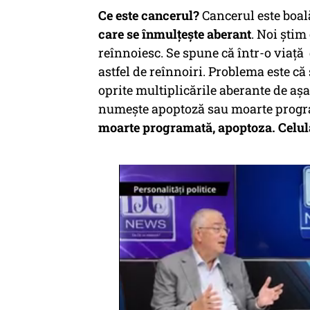
Ce este cancerul?
Cancerul este boa
care se înmulțește aberant
. Noi știm
reînnoiesc. Se spune că într-o viață 
astfel de reînnoiri. Problema este că
oprite multiplicările aberante de aș
numește apoptoză sau moarte progra
moarte programată, apoptoza. Celula s