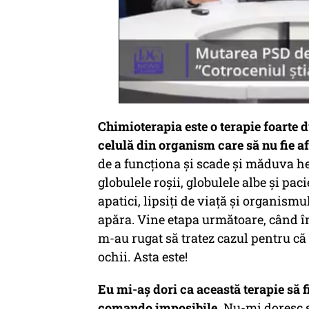
Chimioterapia este o terapie foarte 
celulă din organism care să nu fie af
de a funcționa și scade și măduva 
globulele roșii, globulele albe și paci
apatici, lipsiți de viață și organismu
apăra. Vine etapa următoare, când înf
m-au rugat să tratez cazul pentru că
ochii. Asta este!
Eu mi-aș dori ca această terapie să f
comando imposibile.
Nu-mi doresc să