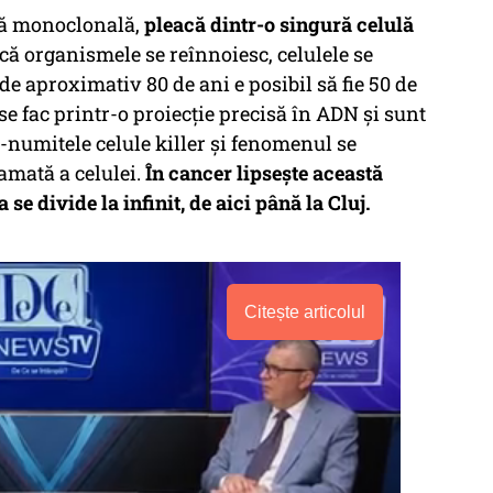
lă monoclonală,
pleacă dintr-o singură celulă
 că organismele se reînnoiesc, celulele se
de aproximativ 80 de ani e posibil să fie 50 de
 se fac printr-o proiecție precisă în ADN și sunt
a-numitele celule killer și fenomenul se
mată a celulei.
În cancer lipsește această
e divide la infinit, de aici până la Cluj.
Citește articolul