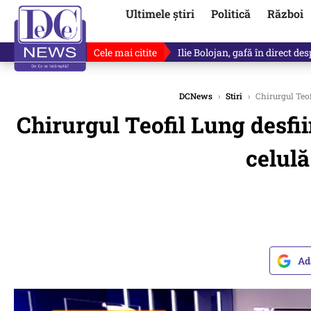
Ultimele știri
Politică
Război
Cele mai citite
Ilie Bolojan, gafă în direct de
DCNews
›
Stiri
›
Chirurgul Teo
Chirurgul Teofil Lung desf
celul
Ad