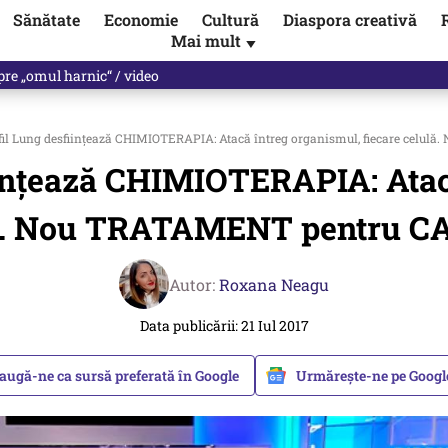
Sănătate
Economie
Cultură
Diaspora creativă
Mai mult
▼
spre „omul harnic“ / video
fil Lung desființează CHIMIOTERAPIA: Atacă întreg organismul, fiecare cel
iințează CHIMIOTERAPIA: Atacă
ă. Nou TRATAMENT pentru 
Autor:
Roxana Neagu
Data publicării: 21 Iul 2017
augă-ne ca sursă preferată în Google
Urmărește-ne pe Goog