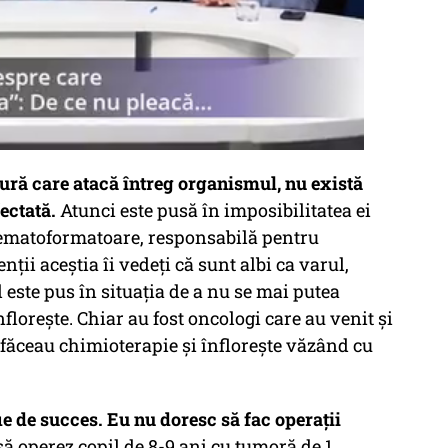
dură care atacă întreg organismul, nu există
ectată.
Atunci este pusă în imposibilitatea ei
hematoformatoare, responsabilă pentru
enții aceștia îi vedeți că sunt albi ca varul,
l este pus în situația de a nu se mai putea
lorește. Chiar au fost oncologi care au venit și
 făceau chimioterapie și înflorește văzând cu
ie de succes. Eu nu doresc să fac operații
 operez copil de 8-9 ani cu tumoră de 1