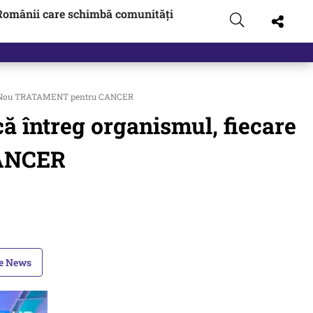
Românii care schimbă comunități
ulă. Nou TRATAMENT pentru CANCER
 întreg organismul, fiecare
CANCER
le News