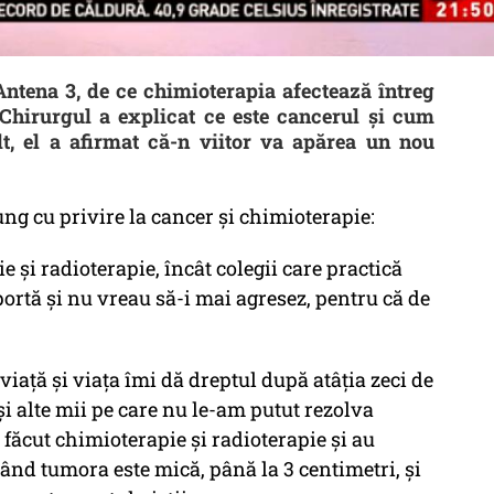
Antena 3, de ce chimioterapia afectează întreg
 Chirurgul a explicat ce este cancerul și cum
t, el a afirmat că-n viitor va apărea un nou
Lung cu privire la cancer și chimioterapie:
 și radioterapie, încât colegii care practică
ortă și nu vreau să-i mai agresez, pentru că de
viață și viața îmi dă dreptul după atâția zeci de
 și alte mii pe care nu le-am putut rezolva
 făcut chimioterapie și radioterapie și au
când tumora este mică, până la 3 centimetri, și