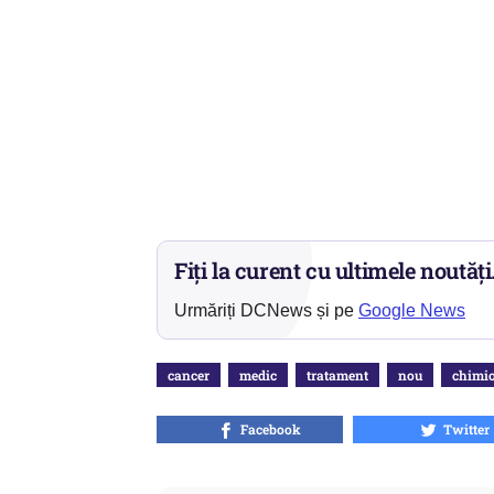
Fiți la curent cu ultimele noutăți
Urmăriți DCNews și pe
Google News
cancer
medic
tratament
nou
chimio
Facebook
Twitter