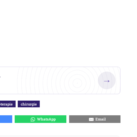
.
→
terapie
chirurgie
WhatsApp
Email