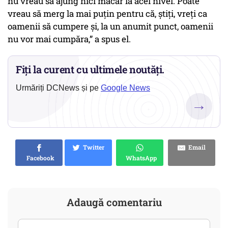
nu vreau să ajung nici măcar la acel nivel. Poate
vreau să merg la mai puțin pentru că, știți, vreți ca
oamenii să cumpere și, la un anumit punct, oamenii
nu vor mai cumpăra,” a spus el.
Fiți la curent cu ultimele noutăți.
Urmăriți DCNews și pe
Google News
→
Twitter
Email
Facebook
WhatsApp
Adaugă comentariu