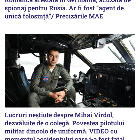
spionaj pentru Rusia. Ar fi fost ”agent de
unică folosință”/ Precizările MAE
Lucruri neștiute despre Mihai Vîrdol,
dezvăluite de o colegă. Povestea pilotului
militar dincolo de uniformă. VIDEO cu
momentul accidentului care i-a fost fatal