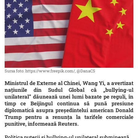
Sursa foto: https://www.freepik.com/, @DanaCS
Ministrul de Externe al Chinei, Wang Yi, a avertizat
națiunile din Sudul Global că „bullying-ul
unilateral” dăunează unei lumi bazate pe reguli, în
timp ce Beijingul continua să pună presiune
diplomatică asupra președintelui american Donald
Trump pentru a renunța la tarifele comerciale
punitive, informează Reuters.
Politica puterii și bullying-ul unilateral subminează