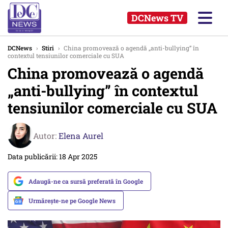
DCNews TV
DCNews
›
Stiri
›
China promovează o agendă „anti-bullying” în
contextul tensiunilor comerciale cu SUA
China promovează o agendă
„anti-bullying” în contextul
tensiunilor comerciale cu SUA
Autor:
Elena Aurel
Data publicării: 18 Apr 2025
Adaugă-ne ca sursă preferată în Google
Urmărește-ne pe Google News