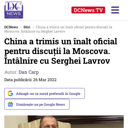
DCNews TV
DCNews
›
Stiri
›
China a trimis un înalt oficial pentru discuții la
Moscova. Întâlnire cu Serghei Lavrov
China a trimis un înalt oficial
pentru discuții la Moscova.
Întâlnire cu Serghei Lavrov
Autor:
Dan Carp
Data publicării: 26 Mar 2022
Adaugă-ne ca sursă preferată în Google
Urmărește-ne pe Google News