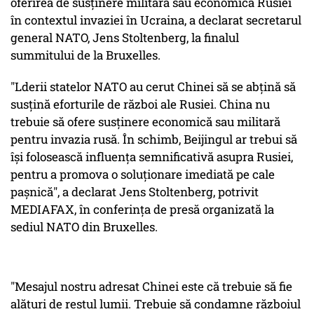
oferirea de susţinere militară sau economică Rusiei
în contextul invaziei în Ucraina, a declarat secretarul
general NATO, Jens Stoltenberg, la finalul
summitului de la Bruxelles.
"Lderii statelor NATO au cerut Chinei să se abţină să
susţină eforturile de război ale Rusiei. China nu
trebuie să ofere susţinere economică sau militară
pentru invazia rusă. În schimb, Beijingul ar trebui să
îşi folosească influenţa semnificativă asupra Rusiei,
pentru a promova o soluţionare imediată pe cale
paşnică", a declarat Jens Stoltenberg, potrivit
MEDIAFAX, în conferinţa de presă organizată la
sediul NATO din Bruxelles.
"Mesajul nostru adresat Chinei este că trebuie să fie
alături de restul lumii. Trebuie să condamne războiul