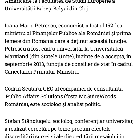
Americane la Facultatea de Studii Europene a
Universității Babeș-Bolyai din Cluj.
Ioana Maria Petrescu, economist, a fost al 152-lea
ministru al Finanțelor Publice ale României și prima
femeie din România care a deținut această funcție.
Petrescu a fost cadru universitar la Universitatea
Maryland (din Statele Unite), înainte de a accepta, în
septembrie 2013, funcția de consilier de stat în cadrul
Cancelariei Primului-Ministru.
Codrin Scutaru, CEO al companiei de consultanță
Public Affairs Solutions (fosta McGuireWoods
România), este sociolog și analist politic.
Ștefan Stănciugelu, sociolog, conferențiar universitar,
a realizat cercetări pe teme precum efectele
discreditării sursei și ale discreditării mesajului în