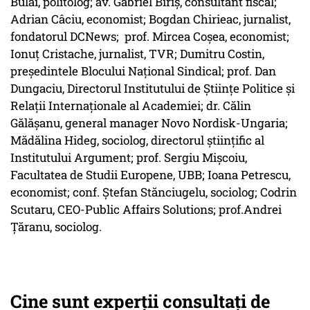
Bulai, politolog; av. Gabriel Biriș, consultant fiscal;
Adrian Câciu, economist; Bogdan Chirieac, jurnalist,
fondatorul DCNews; prof. Mircea Coșea, economist;
Ionuț Cristache, jurnalist, TVR; Dumitru Costin,
președintele Blocului Național Sindical; prof. Dan
Dungaciu, Directorul Institutului de Științe Politice și
Relaţii Internaționale al Academiei; dr. Călin
Gălășanu, general manager Novo Nordisk-Ungaria;
Mădălina Hideg, sociolog, directorul științific al
Institutului Argument; prof. Sergiu Mișcoiu,
Facultatea de Studii Europene, UBB; Ioana Petrescu,
economist; conf. Ștefan Stănciugelu, sociolog; Codrin
Scutaru, CEO-Public Affairs Solutions; prof.Andrei
Țăranu, sociolog.
Cine sunt experții consultați de