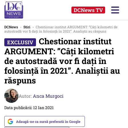
DCNews TV
DCNews
›
Stiri
›
Chestionar institut ARGUMENT: ”Câți kilometri de
autostradă vor fi dați în folosință în 2021”. Analiștii au răspuns
Chestionar institut
ARGUMENT: ”Câți kilometri
de autostradă vor fi dați în
folosință în 2021”. Analiștii au
răspuns
Autor:
Anca Murgoci
Data publicării: 12 Ian 2021
Adaugă-ne ca sursă preferată în Google