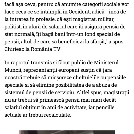
facă aşa ceva, pentru că anumite categorii sociale vor
face ceea ce se întâmplă în Occident, adică - încă de
la intrarea în profesie, că eşti magistrat, militar,
poliţist, în afară de salariul care îţi asigură pensia de
stat normală, îţi bagă bani într-un fond special de
pensii, altul, de care să beneficiezi la sfârşit," a spus
Chirieac la România TV
În raportul transmis și făcut public de Ministerul
Muncii, reprezentanții europeni susțin că țara
noastră trebuie să micșoreze cheltuielile cu pensiile
speciale și să elimine posibilitatea de a abuza de
sistemul de pensii de serviciu. Altfel spus, magistrații
nu ar trebui să primească pensii mai mari decât
salariul obținut în anii de activitate, iar pensiile
actuale ar trebui recalculate.