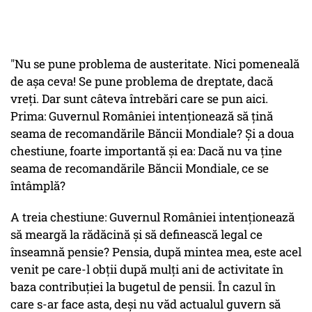
"Nu se pune problema de austeritate. Nici pomeneală
de aşa ceva! Se pune problema de dreptate, dacă
vreţi. Dar sunt câteva întrebări care se pun aici.
Prima: Guvernul României intenţionează să ţină
seama de recomandările Băncii Mondiale? Şi a doua
chestiune, foarte importantă şi ea: Dacă nu va ţine
seama de recomandările Băncii Mondiale, ce se
întâmplă?
A treia chestiune: Guvernul României intenţionează
să meargă la rădăcină şi să definească legal ce
înseamnă pensie? Pensia, după mintea mea, este acel
venit pe care-l obţii după mulți ani de activitate în
baza contribuţiei la bugetul de pensii. În cazul în
care s-ar face asta, deşi nu văd actualul guvern să