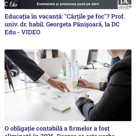
Educația în vacanță: "Cărțile pe foc"? Prof.
univ. dr. habil. Georgeta Pânișoară, la DC
Edu - VIDEO
O obligație contabilă a firmelor a fost
eliminată în 2026. Despre ce este vorba