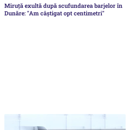
Miruță exultă după scufundarea barjelor în
Dunăre: "Am câștigat opt centimetri"