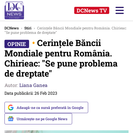
DCNews TV
DCNews
›
Stiri
›
Cerințele Băncii Mondiale pentru România. Chirieac:
"Se pune problema de dreptate"
•
Cerințele Băncii
Mondiale pentru România.
Chirieac: "Se pune problema
de dreptate"
Autor:
Liana Ganea
Data publicării: 26 Feb 2023
Adaugă-ne ca sursă preferată în Google
Urmărește-ne pe Google News