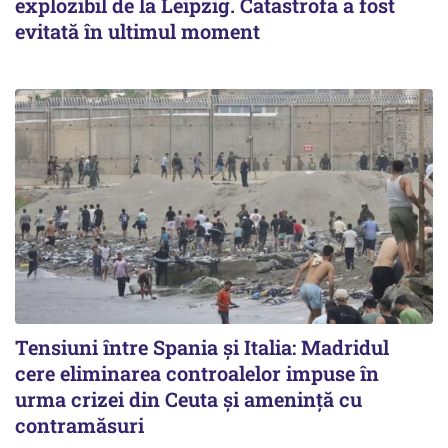
explozibil de la Leipzig. Catastrofa a fost
evitată în ultimul moment
Tensiuni între Spania și Italia: Madridul
cere eliminarea controalelor impuse în
urma crizei din Ceuta și amenință cu
contramăsuri