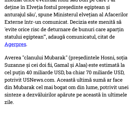
deţine în Elveţia fostul preşedinte egiptean şi
anturajul său', spune Ministerul elveţian al Afacerilor
Externe într-un comunicat. Decizia este menită să
'evite orice risc de deturnare de bunuri care aparţin
statului egiptean"', adaugă comunicatul, citat de
Agerpre
s
.
Averea "clanului Mubarak" (preşedintele Hosni, soţia
Suzanne şi cei doi fii, Gamal şi Alaa) este estimată la
cel puţin 40 miliarde USD, ba chiar 70 miliarde USD,
potrivit USNews.com. Această ultimă sumă ar face
din Mubarak cel mai bogat om din lume, potrivit unei
sinteze a dezvăluirilor apărute pe această în ultimele
zile.