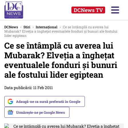
DCNews TV
DCNews
›
Stiri
›
Internațional
›
Ce se întâmplă cu averea lui
Mubarak? Elveţia a îngheţat eventualele fonduri şi bunuri ale fostului
lider egiptean
Ce se întâmplă cu averea lui
Mubarak? Elveţia a îngheţat
eventualele fonduri şi bunuri
ale fostului lider egiptean
Data publicării: 11 Feb 2011
Adaugă-ne ca sursă preferată în Google
Urmărește-ne pe Google News