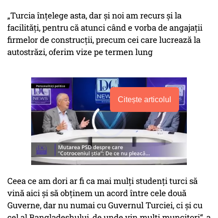
„Turcia înțelege asta, dar și noi am recurs și la
facilități, pentru că atunci când e vorba de angajații
firmelor de construcții, precum cei care lucrează la
autostrăzi, oferim vize pe termen lung
Citește articolul
Ceea ce am dori ar fi ca mai mulți studenți turci să
vină aici și să obținem un acord între cele două
Guverne, dar nu numai cu Guvernul Turciei, ci și cu
cel al Bangladeshului, de unde vin mulți muncitori“, a