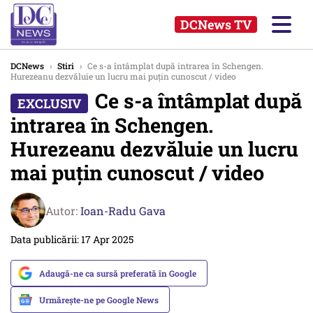
DCNews TV
DCNews
›
Stiri
›
Ce s-a întâmplat după intrarea în Schengen.
Hurezeanu dezvăluie un lucru mai puțin cunoscut / video
Ce s-a întâmplat după
intrarea în Schengen.
Hurezeanu dezvăluie un lucru
mai puțin cunoscut / video
Autor:
Ioan-Radu Gava
Data publicării: 17 Apr 2025
Adaugă-ne ca sursă preferată în Google
Urmărește-ne pe Google News