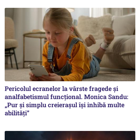
Pericolul ecranelor la vârste fragede și
analfabetismul funcțional. Monica Sandu:
„Pur și simplu creierașul își inhibă multe
abilități”