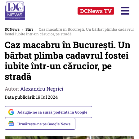
DCNews TV
DCNews
›
Stiri
›
Caz macabru în București. Un bărbat plimba cadavrul
fostei iubite într-un cărucior, pe stradă
Caz macabru în București. Un
bărbat plimba cadavrul fostei
iubite într-un cărucior, pe
stradă
Autor:
Alexandru Negrici
Data publicării: 19 Iul 2024
Adaugă-ne ca sursă preferată în Google
Urmărește-ne pe Google News