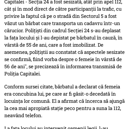
Capitalei - Secția 24 a fost sesizată, atât prin apel 112,
cât și în mod direct de către participanții la trafic, cu
privire la faptul că pe o stradă din Sectorul 5 a fost
văzut un bărbat care transporta un cadavru într-un
cărucior. Polițiști din cadrul Secției 24 s-au deplasat
la fața locului și l-au depistat pe bărbatul în cauză, în
vârstă de 55 de ani, care a fost imobilizat. De
asemenea, polițiștii au constatat că aspectele sesizate
se confirmă, fiind vorba despre o femeie în vârstă de
56 de ani", se precizează în informarea transmisă de
Poliția Capitalei.
Conform sursei citate, bărbatul a declarat că femeia
era concubina lui, pe care ar fi găsit-o decedată în
locuința lor comună. El a afirmat că încerca să ajungă
la cea mai apropiată stație peco pentru a suna la 112,
neavând telefon.
La fața locului au intervenit oamenii legii, l-au