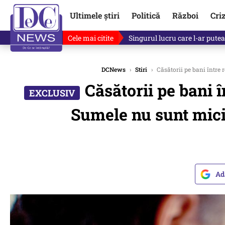
Ultimele știri
Politică
Război
Cri
Cele mai citite
Singurul lucru care l-ar putea 
DCNews
›
Stiri
›
Căsătorii pe bani între 
Căsătorii pe bani 
Sumele nu sunt mici.
Ad