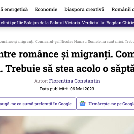
ză energetică
Economie
Diaspora creativă
Românii c
clinti pe Ilie Bolojan de la Palatul Victoria. Verdictul lui Bogdan Chiri
românce și migranți. Comisarul-șef Nicolae Hamzu: Sumele nu sunt mici. Trebui
între românce și migranți. Co
 Trebuie să stea acolo o săpt
Autor:
Florentina Constantin
Data publicării: 06 Mai 2023
augă-ne ca sursă preferată în Google
Urmărește-ne pe Goog