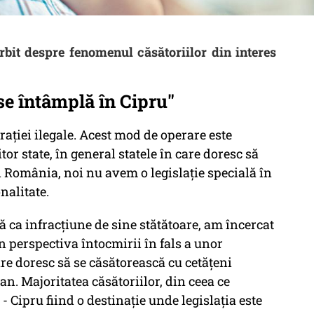
it despre fenomenul căsătoriilor din interes
 se întâmplă în Cipru"
grației ilegale. Acest mod de operare este
or state, în general statele în care doresc să
În România, noi nu avem o legislație specială în
nalitate.
 ca infracțiune de sine stătătoare, am încercat
 perspectiva întocmirii în fals a unor
are doresc să se căsătorească cu cetățeni
n. Majoritatea căsătoriilor, din ceea ce
 Cipru fiind o destinație unde legislația este