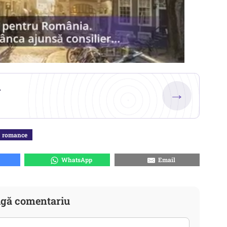
.
→
romance
WhatsApp
Email
gă comentariu