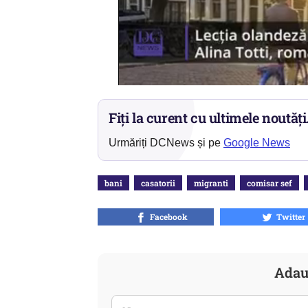
Fiți la curent cu ultimele noutăți
Urmăriți DCNews și pe
Google News
bani
casatorii
migranti
comisar sef
Facebook
Twitter
Adau