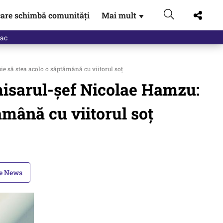
are schimbă comunități
Mai mult
▼
eac
e să stea acolo o săptămână cu viitorul soț
misarul-șef Nicolae Hamzu:
ămână cu viitorul soț
le News