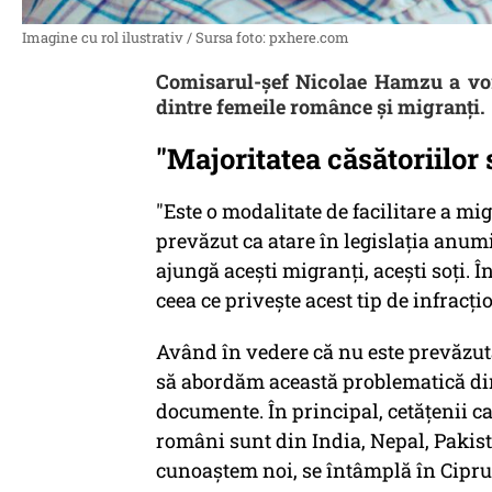
Imagine cu rol ilustrativ / Sursa foto: pxhere.com
Comisarul-șef Nicolae Hamzu a vorb
dintre femeile românce și migranți.
"Majoritatea căsătoriilor
"Este o modalitate de facilitare a mi
prevăzut ca atare în legislația anumit
ajungă acești migranți, acești soți. 
ceea ce privește acest tip de infracțio
Având în vedere că nu este prevăzută
să abordăm această problematică din
documente. În principal, cetățenii c
români sunt din India, Nepal, Pakista
cunoaștem noi, se întâmplă în Cipru -