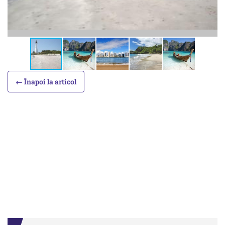
← Înapoi la articol