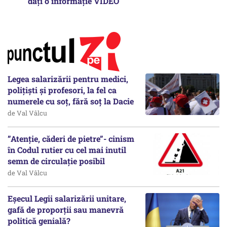
dați o informație VIDEO
Legea salarizării pentru medici,
polițiști și profesori, la fel ca
numerele cu soț, fără soț la Dacie
de Val Vâlcu
”Atenție, căderi de pietre”- cinism
în Codul rutier cu cel mai inutil
semn de circulație posibil
de Val Vâlcu
Eșecul Legii salarizării unitare,
gafă de proporții sau manevră
politică genială?