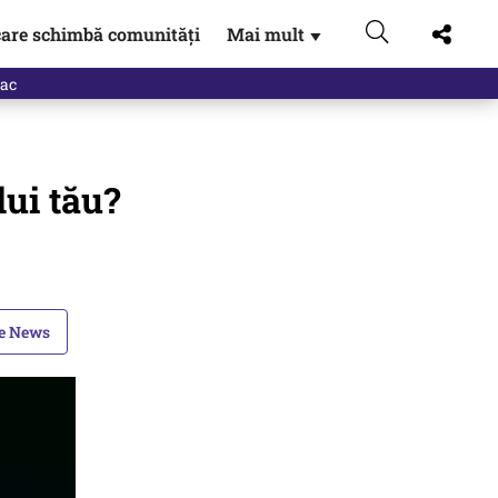
are schimbă comunități
Mai mult
▼
eac
lui tău?
le News