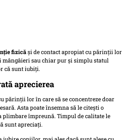
nție fizică
și de contact apropiat cu părinții lor
i mângâieri sau chiar pur și simplu statul
or că sunt iubiți.
rată aprecierea
u părinții lor în care să se concentreze doar
cesară. Asta poate însemna să le citești o
i la plimbare împreună. Timpul de calitate le
ă sunt apreciați.
a iubire copiilor, mai ales dacă sunt alese cu