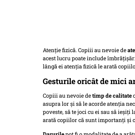
Atenție fizică. Copiii au nevoie de
ate
acest lucru poate include îmbrățișăr
lângă ei atenția fizică le arată copiil
Gesturile oricât de mici a
Copiii au nevoie de
timp de calitate
c
asupra lor și să le acorde atenția ne
poveste, să te joci cu ei sau să ieșiţ
arată copiilor că sunt importanți și c
Darurile
pot fi o modalitate de a arăt