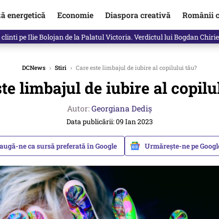
ză energetică
Economie
Diaspora creativă
Românii c
clinti pe Ilie Bolojan de la Palatul Victoria. Verdictul lui Bogdan Chiri
DCNews
›
Stiri
›
Care este limbajul de iubire al copilului tău?
te limbajul de iubire al copilu
Autor:
Georgiana Dediş
Data publicării: 09 Ian 2023
augă-ne ca sursă preferată în Google
Urmărește-ne pe Goog