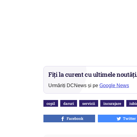
Fiți la curent cu ultimele noutăți
Urmăriți DCNews și pe
Google News
copil
daruri
servicii
incurajare
iubi
Facebook
Twitter