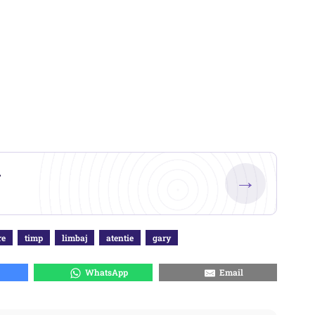
.
→
re
timp
limbaj
atentie
gary
WhatsApp
Email