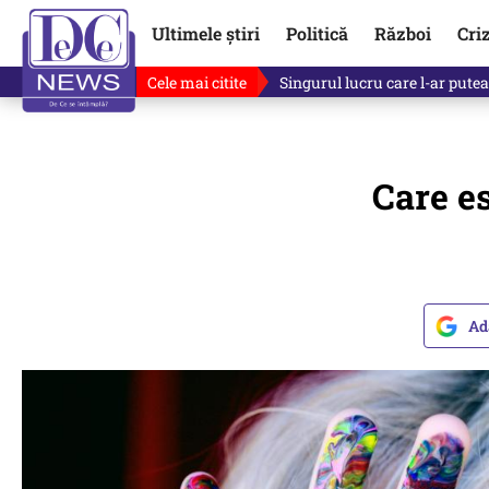
Ultimele știri
Politică
Război
Cri
Cele mai citite
Singurul lucru care l-ar putea 
Care es
Ad