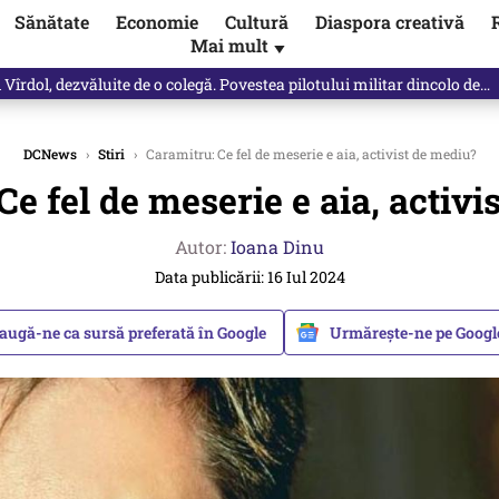
Sănătate
Economie
Cultură
Diaspora creativă
Mai mult
▼
Vîrdol, dezvăluite de o colegă. Povestea pilotului militar dincolo de…
DCNews
›
Stiri
›
Caramitru: Ce fel de meserie e aia, activist de mediu?
Ce fel de meserie e aia, activi
Autor:
Ioana Dinu
Data publicării: 16 Iul 2024
augă-ne ca sursă preferată în Google
Urmărește-ne pe Goog