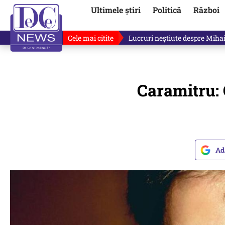
Ultimele știri
Politică
Război
Cele mai citite
Lucruri neștiute despre Mihai 
Caramitru: 
Ad