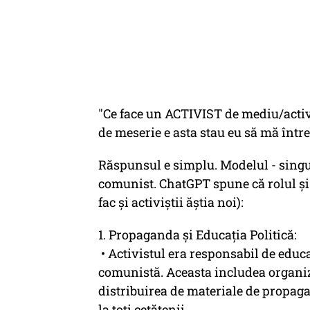
"Ce face un ACTIVIST de mediu/activis
de meserie e asta stau eu să mă întreb
Răspunsul e simplu. Modelul - singu
comunist. ChatGPT spune că rolul și r
fac și activiștii ăștia noi):
1. Propaganda și Educația Politică:
• Activistul era responsabil de educa
comunistă. Aceasta includea organiz
distribuirea de materiale de propag
la toți cetățenii.