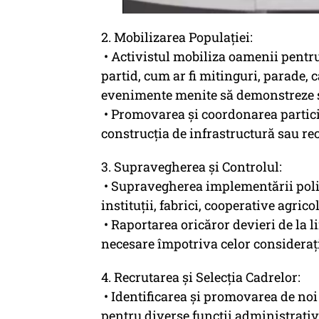
2. Mobilizarea Populației:
• Activistul mobiliza oamenii pentru 
partid, cum ar fi mitinguri, parade, 
evenimente menite să demonstreze s
• Promovarea și coordonarea partici
construcția de infrastructură sau rec
3. Supravegherea și Controlul:
• Supravegherea implementării politi
instituții, fabrici, cooperative agrico
• Raportarea oricăror devieri de la l
necesare împotriva celor considerați
4. Recrutarea și Selecția Cadrelor:
• Identificarea și promovarea de noi
pentru diverse funcții administrative