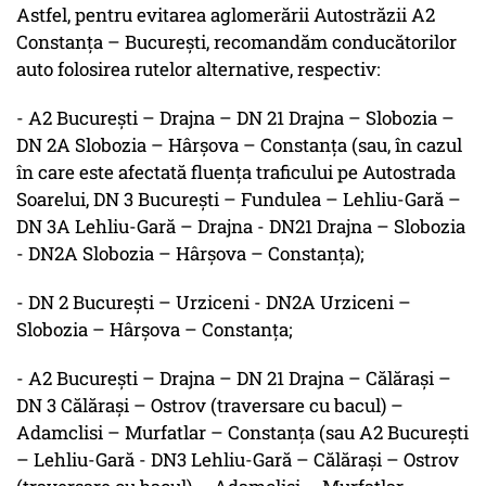
Astfel, pentru evitarea aglomerării Autostrăzii A2
Constanța – București, recomandăm conducătorilor
auto folosirea rutelor alternative, respectiv:
- A2 Bucureşti – Drajna – DN 21 Drajna – Slobozia –
DN 2A Slobozia – Hârşova – Constanţa (sau, în cazul
în care este afectată fluenţa traficului pe Autostrada
Soarelui, DN 3 Bucureşti – Fundulea – Lehliu-Gară –
DN 3A Lehliu-Gară – Drajna - DN21 Drajna – Slobozia
- DN2A Slobozia – Hârşova – Constanţa);
- DN 2 Bucureşti – Urziceni - DN2A Urziceni –
Slobozia – Hârşova – Constanţa;
- A2 Bucureşti – Drajna – DN 21 Drajna – Călăraşi –
DN 3 Călăraşi – Ostrov (traversare cu bacul) –
Adamclisi – Murfatlar – Constanţa (sau A2 Bucureşti
– Lehliu-Gară - DN3 Lehliu-Gară – Călăraşi – Ostrov