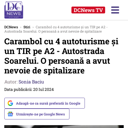
DCNews TV
DCNews
›
Stiri
›
Carambol cu 4 autoturisme și un TIR pe A2 -
Autostrada Soarelui. O persoană a avut nevoie de spitalizare
Carambol cu 4 autoturisme și
un TIR pe A2 - Autostrada
Soarelui. O persoană a avut
nevoie de spitalizare
Autor:
Sonia Baciu
Data publicării: 20 Iul 2024
Adaugă-ne ca sursă preferată în Google
Urmărește-ne pe Google News