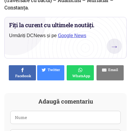
(traversare cu bacul) – Adamclisi – Murfatlar –
Constanţa.
Fiți la curent cu ultimele noutăți.
Urmăriți DCNews și pe
Google News
→
Twitter
Email
Facebook
WhatsApp
Adaugă comentariu