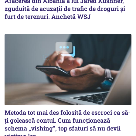
Afacerea din Albania a lui Jared Kushner,
zguduită de acuzații de trafic de droguri și
furt de terenuri. Anchetă WSJ
Metoda tot mai des folosită de escroci ca să-
ți golească contul. Cum funcționează
schema „vishing”, top sfaturi să nu devii
victima lor