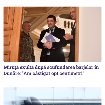
Miruță exultă după scufundarea barjelor în
Dunăre: "Am câștigat opt centimetri"