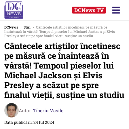
DCNews TV
DCNews
›
Stiri
›
Cântecele artiștilor încetinesc pe măsură ce
înaintează în vârstă! Tempoul pieselor lui Michael Jackson și Elvis
Presley a scăzut pe spre finalul vieții, susține un studiu
Cântecele artiștilor încetinesc
pe măsură ce înaintează în
vârstă! Tempoul pieselor lui
Michael Jackson și Elvis
Presley a scăzut pe spre
finalul vieții, susține un studiu
Autor:
Tiberiu Vasile
Data publicării: 24 Iul 2024