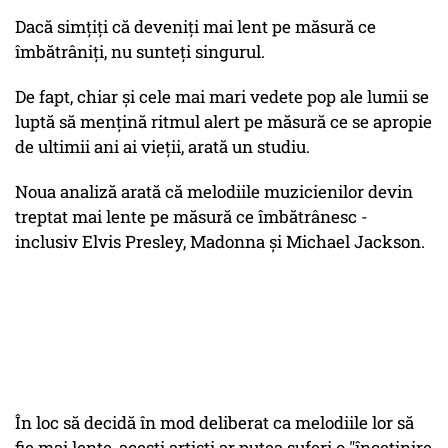
Dacă simțiți că deveniți mai lent pe măsură ce
îmbătrâniți, nu sunteți singurul.
De fapt, chiar și cele mai mari vedete pop ale lumii se
luptă să mențină ritmul alert pe măsură ce se apropie
de ultimii ani ai vieții, arată un studiu.
Noua analiză arată că melodiile muzicienilor devin
treptat mai lente pe măsură ce îmbătrânesc -
inclusiv Elvis Presley, Madonna și Michael Jackson.
În loc să decidă în mod deliberat ca melodiile lor să
fie mai lente, acești artiști ar putea suferi o "încetinire