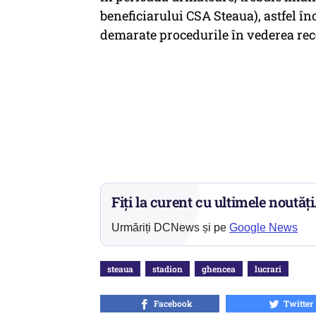
beneficiarului CSA Steaua), astfel încâ
demarate procedurile în vederea recep
Fiți la curent cu ultimele noutăți
Urmăriți DCNews și pe
Google News
steaua
stadion
ghencea
lucrari
Facebook
Twitter