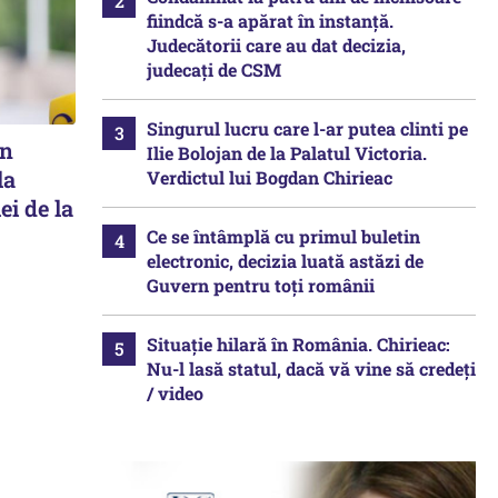
fiindcă s-a apărat în instanță.
Judecătorii care au dat decizia,
judecați de CSM
Singurul lucru care l-ar putea clinti pe
în
Ilie Bolojan de la Palatul Victoria.
la
Verdictul lui Bogdan Chirieac
ei de la
Ce se întâmplă cu primul buletin
electronic, decizia luată astăzi de
Guvern pentru toți românii
Situație hilară în România. Chirieac:
Nu-l lasă statul, dacă vă vine să credeți
/ video