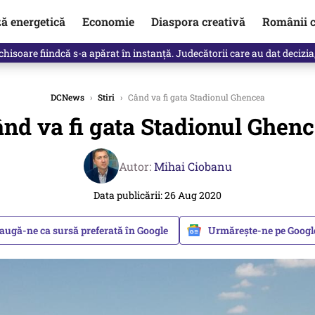
ză energetică
Economie
Diaspora creativă
Românii c
clinti pe Ilie Bolojan de la Palatul Victoria. Verdictul lui Bogdan Chiri
DCNews
›
Stiri
›
Când va fi gata Stadionul Ghencea
nd va fi gata Stadionul Ghen
Autor:
Mihai Ciobanu
Data publicării: 26 Aug 2020
augă-ne ca sursă preferată în Google
Urmărește-ne pe Goog