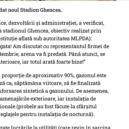
redat noul Stadion Ghencea.
ce, dezvoltării și administrației, a verificat,
la stadionul Ghencea, obiectiv realizat prin
stituție aflată sub autoritatea MLPDA):
 gata! Am discutat cu reprezentantul firmei de
eptembrie, arena va fi predată. Până atunci, se
erioare, iar totul arată foarte bine!”
în proporție de aproximativ 90%, gazonul este
ă ca, săptămâna viitoare, să fie finalizată
forsarea sintetică a gazonului. De asemenea,
i amenajările exterioare, iar instalația de
onale (probele au fost făcute la sfârșitul
reglajele pentru instalația de nocturnă).
ate lucrările la utilități (care revin în sarcina