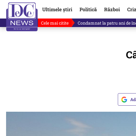
Ultimele știri
Politică
Război
Cri
Cele mai citite
Singurul lucru care l-ar putea 
Câ
Ad