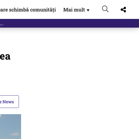
are schimbă comunități
Mai mult
▼
eac
cea
le News