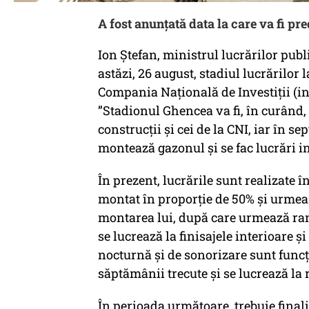
A fost anunţată data la care va fi p
Ion Ștefan, ministrul lucrărilor publi
astăzi, 26 august, stadiul lucrărilor 
Compania Națională de Investiții (in
”Stadionul Ghencea va fi, în curând,
construcții și cei de la CNI, iar în s
montează gazonul și se fac lucrări int
În prezent, lucrările sunt realizate 
montat în proporție de 50% și urmeaz
montarea lui, după care urmează ran
se lucrează la finisajele interioare ș
nocturnă și de sonorizare sunt funcți
săptămânii trecute și se lucrează la 
În perioada următoare, trebuie finaliz