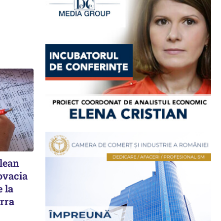
elean
ovacia
 la
rra