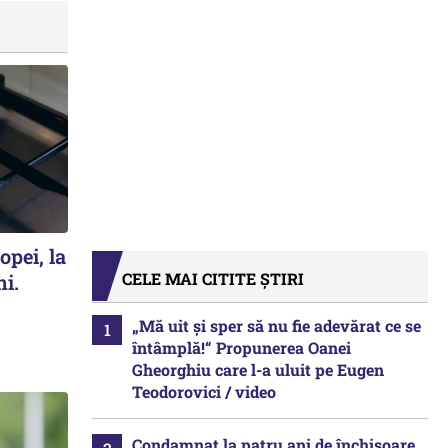
opei, la
CELE MAI CITITE ȘTIRI
ni.
„Mă uit și sper să nu fie adevărat ce se
întâmplă!“ Propunerea Oanei
Gheorghiu care l-a uluit pe Eugen
Teodorovici / video
Condamnat la patru ani de închisoare