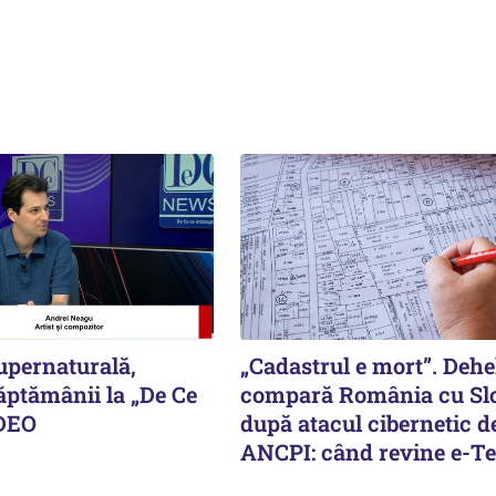
upernaturală,
„Cadastrul e mort”. Deh
ăptămânii la „De Ce
compară România cu Sl
IDEO
după atacul cibernetic de
ANCPI: când revine e-Te