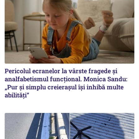
Pericolul ecranelor la vârste fragede și
analfabetismul funcțional. Monica Sandu:
„Pur și simplu creierașul își inhibă multe
abilități”