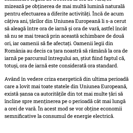
mizează pe obţinerea de mai multă lumină naturală
pentru efectuarea a diferite activităţi. Încă de acum
câțiva ani, ţărilor din Uniunea Europeană li s-a cerut
să aleagă între ora de iarnă şi ora de vară, astfel încât
să nu se mai treacă prin această schimbare de două
ori, iar oamenii să fie afectaţi. Oamenii legii din
România au decis ca ţara noastră să rămână la ora de
iarnă pe parcursul întregului an, ştiut fiind faptul că,
totuşi, ora de iarnă este considerată ora standard.
Având în vedere criza energetică din ultima perioadă
care a lovit mai toate statele din Uniunea Europeană,
există șansa ca autorităţile din tot mai multe ţări să
încline spre menţinerea pe o perioadă cât mai lungă
a orei de vară. În acest mod se vor obține economii
semnificative la consumul de energie electrică.