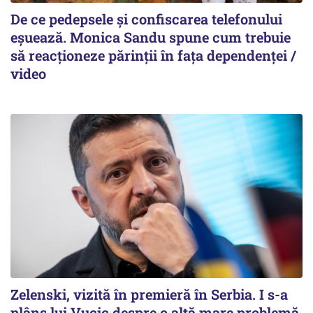
De ce pedepsele și confiscarea telefonului
eșuează. Monica Sandu spune cum trebuie
să reacționeze părinții în fața dependenței /
video
Zelenski, vizită în premieră în Serbia. I s-a
plâns lui Vucic despre o altă mare problemă