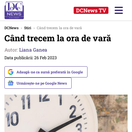
DCNews TV
DCNews
›
Stiri
›
Când trecem la ora de vară
Când trecem la ora de vară
Autor:
Liana Ganea
Data publicării: 26 Feb 2023
Adaugă-ne ca sursă preferată în Google
Urmărește-ne pe Google News