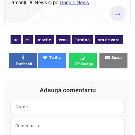
Urmăriți DCNews și pe
Google News
→
ue
zi
martie
ceas
lumina
ora de vara
Twitter
Email
Facebook
WhatsApp
Adaugă comentariu