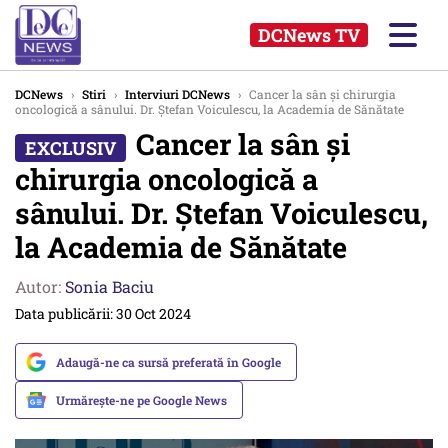
DCNews TV
DCNews
›
Stiri
›
Interviuri DCNews
›
Cancer la sân și chirurgia
oncologică a sânului. Dr. Ștefan Voiculescu, la Academia de Sănătate
Cancer la sân și
chirurgia oncologică a
sânului. Dr. Ștefan Voiculescu,
la Academia de Sănătate
Autor:
Sonia Baciu
Data publicării: 30 Oct 2024
Adaugă-ne ca sursă preferată în Google
Urmărește-ne pe Google News