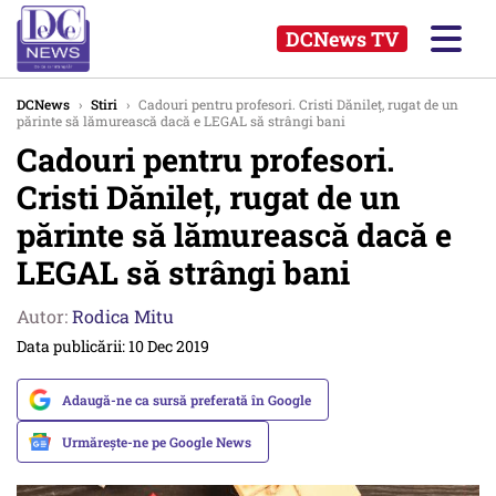
DCNews TV
DCNews
›
Stiri
›
Cadouri pentru profesori. Cristi Dănileț, rugat de un
părinte să lămurească dacă e LEGAL să strângi bani
Cadouri pentru profesori.
Cristi Dănileț, rugat de un
părinte să lămurească dacă e
LEGAL să strângi bani
Autor:
Rodica Mitu
Data publicării: 10 Dec 2019
Adaugă-ne ca sursă preferată în Google
Urmărește-ne pe Google News