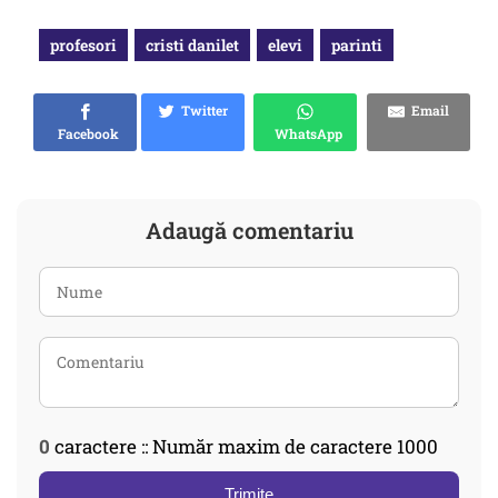
profesori
cristi danilet
elevi
parinti
Twitter
Email
Facebook
WhatsApp
Adaugă comentariu
0
caractere :: Număr maxim de caractere 1000
Trimite