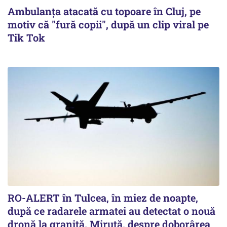
Ambulanța atacată cu topoare în Cluj, pe
motiv că "fură copii", după un clip viral pe
Tik Tok
RO-ALERT în Tulcea, în miez de noapte,
după ce radarele armatei au detectat o nouă
dronă la graniță. Miruță, despre doborârea