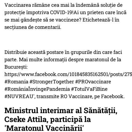
Vaccinarea rămâne cea mai la îndemână soluție de
protecție împotriva COVID-19!Ai un prieten care încă
se mai gândește să se vaccineze? Etichetează-l în
secțiunea de comentarii.
Distribuie această postare în grupurile din care faci
parte. Mai multe informații despre maratonul de la
București:
https://www.facebook.com/101845835162501/posts/27
#Romania #StrongerTogether #PROvaccinare
#RomâniaÎnvingePandemia #TotulVaFiBine
#NUVREAU', transmite RO Vaccinare, pe Facebook.
Ministrul interimar al Sănătăţii,
Cseke Attila, participă la
'Maratonul Vaccinării'