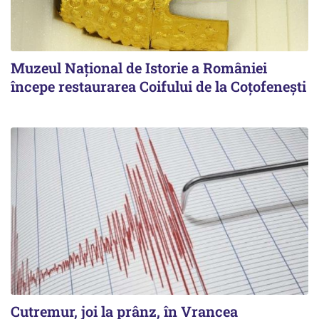
Muzeul Național de Istorie a României
începe restaurarea Coifului de la Coțofenești
Cutremur, joi la prânz, în Vrancea