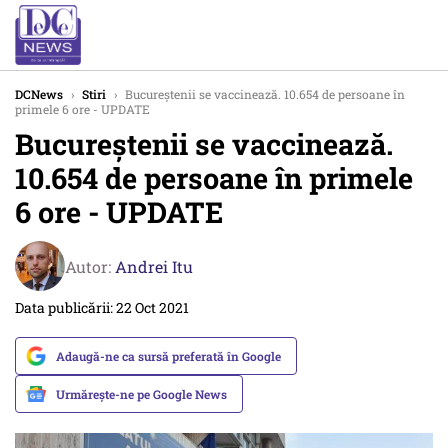
DCNews
›
Stiri
›
Bucureștenii se vaccinează. 10.654 de persoane în
primele 6 ore - UPDATE
Bucureștenii se vaccinează.
10.654 de persoane în primele
6 ore - UPDATE
Autor:
Andrei Itu
Data publicării: 22 Oct 2021
Adaugă-ne ca sursă preferată în Google
Urmărește-ne pe Google News