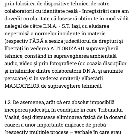
prin folosirea de dispozitive tehnice, de către
colaboratorii cu identitate reală - înregistrări care am
dovedit cu claritate că fuseseră obținute în mod vădit
nelegal de către D.N.A. - S.T. Iași, cu eludarea
nepermisă a normelor incidente în materie
(respectiv FĂRĂ a sesiza judecătorul de drepturi și
libertăți în vederea AUTORIZĂRII supravegherii
tehnice, constând în supravegherea ambientală
audio, video și prin fotografiere (cu ocazia discuțiilor
și întâlnirilor dintre colaboratorii D.N.A. și anumite
persoane) și în vederea emiterii/ eliberării
MANDATELOR de supraveghere tehnică).
1.2. De asemenea, arăt că era absolut imposibilă
începerea judecății, în condițiile în care Tribunalul
Vaslui, deși dispusese eliminarea fizică de la dosarul
cauzei a unor importante mijloace de probă
(respectiv multiple procese – verbale în care erau