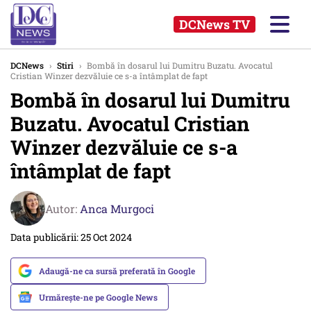
DCNews TV
DCNews
›
Stiri
›
Bombă în dosarul lui Dumitru Buzatu. Avocatul
Cristian Winzer dezvăluie ce s-a întâmplat de fapt
Bombă în dosarul lui Dumitru
Buzatu. Avocatul Cristian
Winzer dezvăluie ce s-a
întâmplat de fapt
Autor:
Anca Murgoci
Data publicării: 25 Oct 2024
Adaugă-ne ca sursă preferată în Google
Urmărește-ne pe Google News