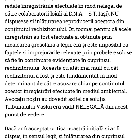
redate înregistrările efectuate în mod nelegal de
către colaboratorii loiali ai D.N.A. - S.T. Iași), NU
dispusese și înlăturarea reproducerii acestora din
conținutul rechizitoriului. Or, tocmai pentru că acele
înregistrări au fost efectuate și obținute prin
încălcarea grosolană a legii, era și este imposibil ca
faptele și împrejurările relevate prin probele excluse
să fie în continuare evidențiate în cuprinsul
rechizitoriului. Aceasta cu atât mai mult cu cât
rechizitoriul a fost și este fundamentat în mod
determinant de către acuzare chiar pe conținutul
acestor înregistrări efectuate în mediul ambiental.
Avocații noștri au dovedit astfel că soluția
Tribunalului Vaslui era vădit NELEGALĂ din acest
punct de vedere.
Dacă ar fi acceptat critica noastră inițială și ar fi
dispus, în sensul legii, și înlăturarea din cuprinsul