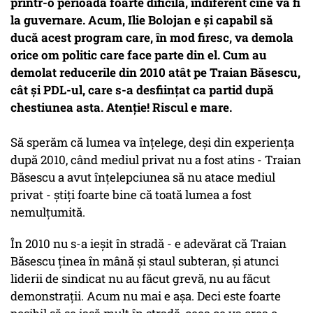
printr-o perioadă foarte dificilă, indiferent cine va fi
la guvernare. Acum, Ilie Bolojan e și capabil să
ducă acest program care, în mod firesc, va demola
orice om politic care face parte din el. Cum au
demolat reducerile din 2010 atât pe Traian Băsescu,
cât și PDL-ul, care s-a desființat ca partid după
chestiunea asta. Atenție! Riscul e mare.
Să sperăm că lumea va înțelege, deși din experiența
după 2010, când mediul privat nu a fost atins -
Traian
Băsescu a avut înțelepciunea să nu atace mediul
privat
- știți foarte bine că toată lumea a fost
nemulțumită.
În 2010 nu s-a ieșit în stradă - e adevărat că Traian
Băsescu ținea în mână și staul subteran, și atunci
liderii de sindicat nu au făcut grevă, nu au făcut
demonstrații. Acum nu mai e așa. Deci este foarte