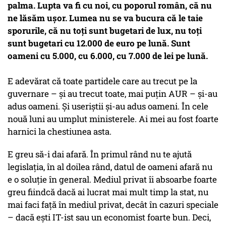
palma. Lupta va fi cu noi, cu poporul român, că nu
ne lăsăm ușor. Lumea nu se va bucura că le taie
sporurile, că nu toți sunt bugetari de lux, nu toți
sunt bugetari cu 12.000 de euro pe lună. Sunt
oameni cu 5.000, cu 6.000, cu 7.000 de lei pe lună.
E adevărat că toate partidele care au trecut pe la
guvernare –
și au trecut toate, mai puțin AUR
– și-au
adus oameni. Și useriștii și-au adus oameni. În cele
nouă luni au umplut ministerele.
Ai mei
au fost foarte
harnici la chestiunea asta.
E greu să-i dai afară. În primul rând nu te ajută
legislația, în al doilea rând, datul de oameni afară nu
e o soluție în general. Mediul privat îi absoarbe foarte
greu fiindcă dacă ai lucrat mai mult timp la stat, nu
mai faci față în mediul privat, decât în cazuri speciale
– dacă ești IT-ist sau un economist foarte bun. Deci,