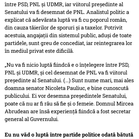
între PSD, PNL și UDMR, iar viitorul președinte al
Senatului va fi desemnat de PNL. Analistul politic a
explicat că adevărata luptă va fi cu poporul român,
din cauza tăierilor de sporuri și a taxelor. Potrivit
acestuia, angajații din sistemul public, aduși de toate
partidele, sunt greu de concediat, iar reintegrarea lor
în mediul privat este dificilă.
„Nu va fi nicio luptă fiindcă e o înțelegere între PSD,
PNL și UDMR, și cel desemnat de PNL va fi viitorul
președinte al Senatului. (...) Sunt nume mari, mai ales
doamna senator Nicoleta Pauliuc, e bine cunoscută
publicului. Ei vor desemna președintele Senatului,
poate că nu ar fi rău să fie și o femeie. Domnul Mircea
Abrudean are însă experiență fiindcă a fost secretar
general al Guvernului.
Eu nu văd o luptă între partide politice odată bătută