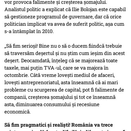
vor provoca falimente și creșterea șomajului.
Analistul politic a explicat că Ilie Bolojan este capabil
să gestioneze programul de guvernare, dar că orice
politician implicat va avea de suferit politic, așa cum
s-a întâmplat în 2010.
„Să fim serioși! Bine nu o să o ducem fiindcă trebuie
să traversăm deșertul și nu știm cum ieșim din acest
deșert. Deocamdată, înțeleg că se majorează toate
taxele, mai puțin TVA-ul, care se va majora în
octombrie. Câtă vreme lovești mediul de afaceri,
lovești antreprenoriatul, asta înseamnă că ai mari
probleme cu scurgerea de capital, pot fi falimente de
companii, creșterea șomajului și tot ce înseamnă
asta, diminuarea consumului și recesiune
economică.
Să fim pragmatici și realiști! România va trece