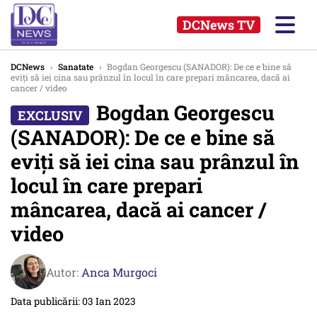
DCNews TV
DCNews
›
Sanatate
›
Bogdan Georgescu (SANADOR): De ce e bine să
eviți să iei cina sau prânzul în locul în care prepari mâncarea, dacă ai
cancer / video
Bogdan Georgescu
(SANADOR): De ce e bine să
eviți să iei cina sau prânzul în
locul în care prepari
mâncarea, dacă ai cancer /
video
Autor:
Anca Murgoci
Data publicării: 03 Ian 2023