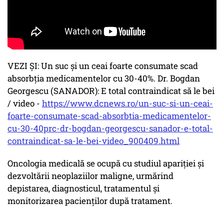
VEZI ȘI: Un suc și un ceai foarte consumate scad
absorbția medicamentelor cu 30-40%. Dr. Bogdan
Georgescu (SANADOR): E total contraindicat să le bei
/ video -
https://www.dcnews.ro/un-suc-si-un-ceai-
foarte-consumate-scad-absorbtia-medicamentelor-
cu-30-40prc-dr-bogdan-georgescu-sanador-e-total-
contraindicat-sa-le-bei-video_900409.html
Oncologia medicală se ocupă cu studiul apariției și
dezvoltării neoplaziilor maligne, urmărind
depistarea, diagnosticul, tratamentul și
monitorizarea pacienților după tratament.