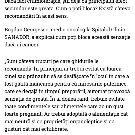
Dacă faci chimioterapie, știi deja că principalul efect
secundar este greața. Cum o poți bloca? Există câteva
recomandări în acest sens.
Bogdan Georgescu, medic oncolog la Spitalul Clinic
SANADOR, a explicat cum poți bloca această senzație
dacă ai cancer.
„Sunt câteva trucuri pe care ghidurile le
recomandă. În principiu, ar trebui evitat ca luarea
cinei sau prânzului să se desfășoare în locul în care a
fost gătită mâncarea pentru că mirosurile puternice,
care se degajă în timpul preparării, automat provoacă
senzația de greață. În al doilea rând, trebuie evitate
toate condimentele sau alimentele care au un gust
foarte pregnant. Ar trebui adoptată o alimentație cât
mai neutră și cu proprietăți organoleptice și cu
gusturi cât mai echilibrate.