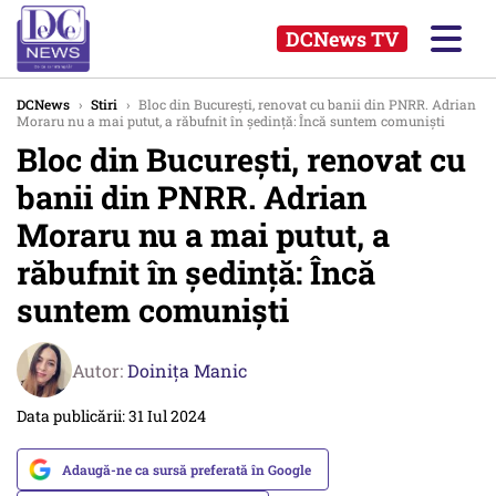
DCNews TV
DCNews
›
Stiri
›
Bloc din București, renovat cu banii din PNRR. Adrian
Moraru nu a mai putut, a răbufnit în ședință: Încă suntem comuniști
Bloc din București, renovat cu
banii din PNRR. Adrian
Moraru nu a mai putut, a
răbufnit în ședință: Încă
suntem comuniști
Autor:
Doinița Manic
Data publicării: 31 Iul 2024
Adaugă-ne ca sursă preferată în Google