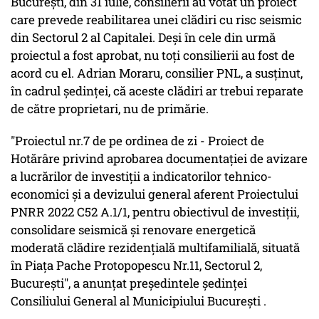
București, din 31 iulie, consilierii au votat un proiect
care prevede reabilitarea unei clădiri cu risc seismic
din Sectorul 2 al Capitalei. Deși în cele din urmă
proiectul a fost aprobat, nu toți consilierii au fost de
acord cu el. Adrian Moraru, consilier PNL, a susținut,
în cadrul ședinței, că aceste clădiri ar trebui reparate
de către proprietari, nu de primărie.
"Proiectul nr.7 de pe ordinea de zi - Proiect de
Hotărâre privind aprobarea documentației de avizare
a lucrărilor de investiții a indicatorilor tehnico-
economici și a devizului general aferent Proiectului
PNRR 2022 C52 A.1/1, pentru obiectivul de investiții,
consolidare seismică și renovare energetică
moderată clădire rezidențială multifamilială, situată
în Piața Pache Protopopescu Nr.11, Sectorul 2,
București", a anunțat președintele ședinței
Consiliului General al Municipiului București .