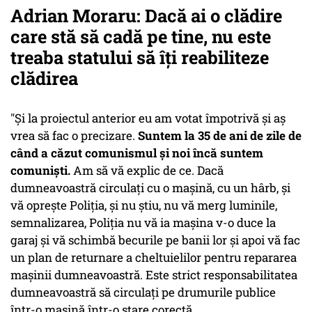
Adrian Moraru: Dacă ai o clădire
care stă să cadă pe tine, nu este
treaba statului să îți reabiliteze
clădirea
"Și la proiectul anterior eu am votat împotrivă și aș
vrea să fac o precizare.
Suntem la 35 de ani de zile de
când a căzut comunismul și noi încă suntem
comuniști.
Am să vă explic de ce. Dacă
dumneavoastră circulați cu o mașină, cu un hârb, și
vă oprește Poliția, și nu știu, nu vă merg luminile,
semnalizarea, Poliția nu vă ia mașina v-o duce la
garaj și vă schimbă becurile pe banii lor și apoi vă fac
un plan de returnare a cheltuielilor pentru repararea
mașinii dumneavoastră. Este strict responsabilitatea
dumneavoastră să circulați pe drumurile publice
într-o mașină într-o stare corectă.