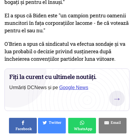
bogați și pentru el însuși."
El a spus că Biden este "un campion pentru oamenii
muncitori în fața corporațiilor lacome - fie că votează
pentru el sau nu."
O'Brien a spus că sindicatul va efectua sondaje și va
lua probabil o decizie privind susținerea după
încheierea convențiilor partidelor luna viitoare.
Fiți la curent cu ultimele noutăți.
Urmăriți DCNews și pe
Google News
→
Twitter
Email
Facebook
WhatsApp