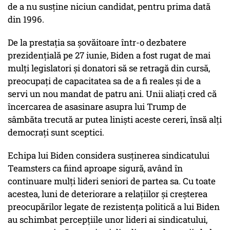
de a nu susține niciun candidat, pentru prima dată
din 1996.
De la prestația sa șovăitoare într-o dezbatere
prezidențială pe 27 iunie, Biden a fost rugat de mai
mulți legislatori și donatori să se retragă din cursă,
preocupați de capacitatea sa de a fi reales și de a
servi un nou mandat de patru ani. Unii aliați cred că
încercarea de asasinare asupra lui Trump de
sâmbăta trecută ar putea liniști aceste cereri, însă alți
democrați sunt sceptici.
Echipa lui Biden considera susținerea sindicatului
Teamsters ca fiind aproape sigură, având în
continuare mulți lideri seniori de partea sa. Cu toate
acestea, luni de deteriorare a relațiilor și creșterea
preocupărilor legate de rezistența politică a lui Biden
au schimbat percepțiile unor lideri ai sindicatului,