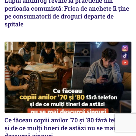
Lupta antidrog revine la practicile din
perioada comunistă: Frica de anchete îi ține
pe consumatorii de droguri departe de
spitale
Ce făceau copiii anilor ’70 și ’80 fără telefon
și de ce mulți tineri de astăzi nu se mai
descurcă singuri