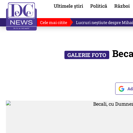
Ultimele știri
Politică
Război
Cele mai citite
Lucruri neștiute despre Mihai 
Beca
Ad