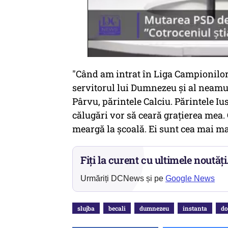
"Când am intrat în Liga Campionilo
servitorul lui Dumnezeu şi al neamulu
Pârvu, părintele Calciu. Părintele Iu
călugări vor să ceară graţierea mea. 
meargă la şcoală. Ei sunt cea mai ma
Fiți la curent cu ultimele noutăți
Urmăriți DCNews și pe
Google News
slujba
becali
dumnezeu
instanta
do