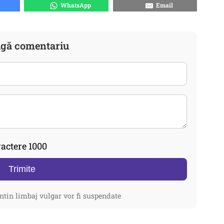
WhatsApp
Email
gă comentariu
actere 1000
Trimite
ntin limbaj vulgar vor fi suspendate