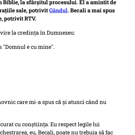
in Biblie, la sfârșitul procesului. El a amintit de
țiile sale, potrivit
Gândul
. Becali a mai spus
re, potrivit RTV.
rivire la credința în Dumnezeu:
us "Domnul e cu mine".
hovnic care mi-a spus că şi atunci când nu
 curat cu conştiinţa. Eu respect legile lui
hestrarea, eu, Becali, poate nu trebuia să fac