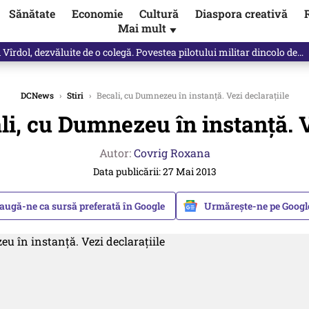
Sănătate
Economie
Cultură
Diaspora creativă
Mai mult
▼
Vîrdol, dezvăluite de o colegă. Povestea pilotului militar dincolo de…
DCNews
›
Stiri
›
Becali, cu Dumnezeu în instanță. Vezi declarațiile
li, cu Dumnezeu în instanță. V
Autor:
Covrig Roxana
Data publicării: 27 Mai 2013
augă-ne ca sursă preferată în Google
Urmărește-ne pe Goog