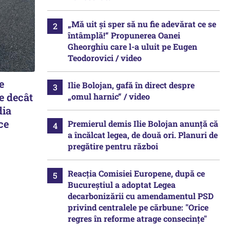
„Mă uit și sper să nu fie adevărat ce se
întâmplă!“ Propunerea Oanei
Gheorghiu care l-a uluit pe Eugen
Teodorovici / video
e
Ilie Bolojan, gafă în direct despre
e decât
„omul harnic“ / video
dia
ce
Premierul demis Ilie Bolojan anunță că
a încălcat legea, de două ori. Planuri de
pregătire pentru război
Reacția Comisiei Europene, după ce
Bucureștiul a adoptat Legea
decarbonizării cu amendamentul PSD
privind centralele pe cărbune: "Orice
regres în reforme atrage consecințe"