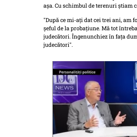
aşa. Cu schimbul de terenuri ştiam 
"După ce mi-aţi dat cei trei ani, am 
şeful de la probaţiune. Mă tot întreb
judecători. Îngenunchiez în faţa dum
judecători".