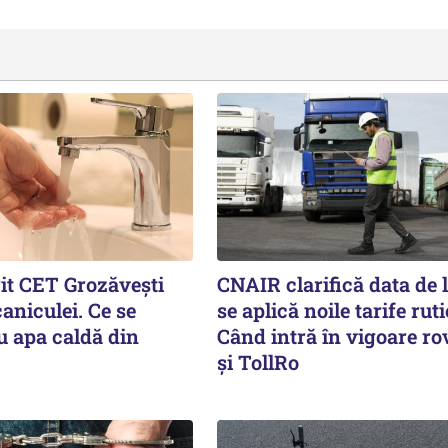
rit CET Grozăvești
CNAIR clarifică data de 
aniculei. Ce se
se aplică noile tarife ruti
u apa caldă din
Când intră în vigoare ro
și TollRo