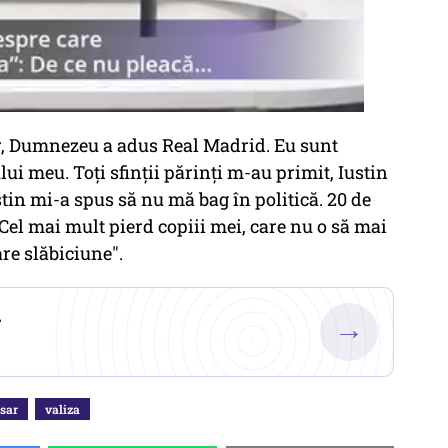
r, Dumnezeu a adus Real Madrid. Eu sunt
i meu. Toţi sfinţii părinţi m-au primit, Iustin
stin mi-a spus să nu mă bag în politică. 20 de
Cel mai mult pierd copiii mei, care nu o să mai
re slăbiciune".
.
→
sar
valiza