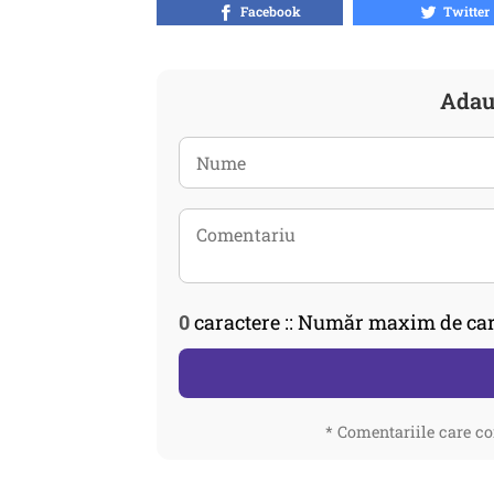
Facebook
Twitter
Adau
0
caractere :: Număr maxim de car
* Comentariile care co