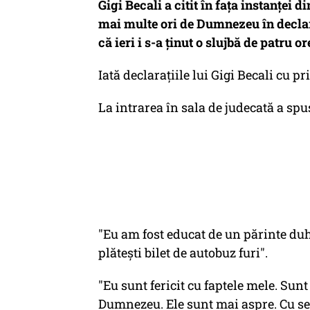
Gigi Becali a citit în fața instanței d
mai multe ori de Dumnezeu în declara
că ieri i s-a ținut o slujbă de patru o
Iată declarațiile lui Gigi Becali cu p
La intrarea în sala de judecată a sp
"Eu am fost educat de un părinte du
plăteşti bilet de autobuz furi".
"Eu sunt fericit cu faptele mele. Sunt
Dumnezeu. Ele sunt mai aspre. Cu sec