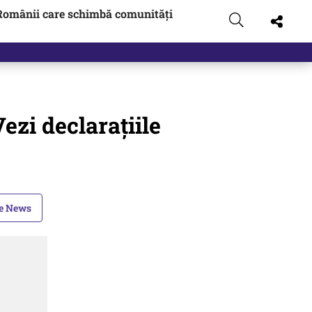
Românii care schimbă comunități
ezi declarațiile
le News