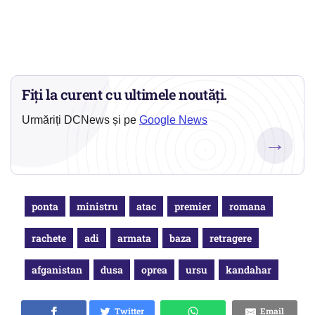
Fiți la curent cu ultimele noutăți.
Urmăriți DCNews și pe
Google News
→
ponta
ministru
atac
premier
romana
rachete
adi
armata
baza
retragere
afganistan
dusa
oprea
ursu
kandahar
Twitter
Email