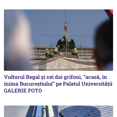
Vulturul Regal și cei doi grifoni, ”acasă, în
inima Bucureștiului” pe Palatul Universității
GALERIE FOTO