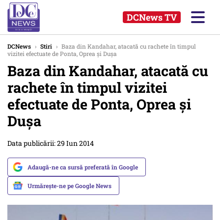
DCNews TV
DCNews
›
Stiri
›
Baza din Kandahar, atacată cu rachete în timpul
vizitei efectuate de Ponta, Oprea și Dușa
Baza din Kandahar, atacată cu
rachete în timpul vizitei
efectuate de Ponta, Oprea și
Dușa
Data publicării: 29 Iun 2014
Adaugă-ne ca sursă preferată în Google
Urmărește-ne pe Google News