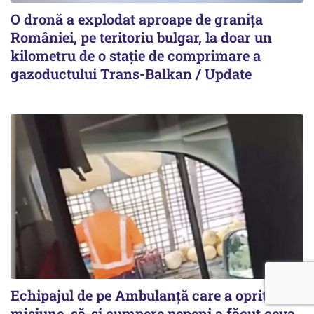
O dronă a explodat aproape de granița
României, pe teritoriu bulgar, la doar un
kilometru de o stație de comprimare a
gazoductului Trans-Balkan / Update
Echipajul de pe Ambulanță care a oprit, în
misiune, să-și cumpere pepeni a făcut ceva