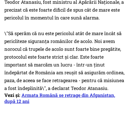
Teodor Atanasiu, fost ministru al Apărării Naționale, a
precizat că este foarte dificil de spus cât de mare este
pericolul în momentul în care sună alarma.
\"Să sperăm că nu este pericolul atât de mare încât să
pericliteze siguranţa românilor de acolo. Noi avem
norocul că trupele de acolo sunt foarte bine pregătite,
protocolul este foarte strict şi clar. Este foarte
important să marcăm un lucru - într-un ţinut
îndepărtat de România am reuşit să asigurăm ordinea,
paza, de aceea se face retragearea - pentru că misiunea
a fost îndeplinită\", a declarat Teodor Atanasiu.
Vezi și:
Armata Română se retrage din Afganistan,
după 12 ani