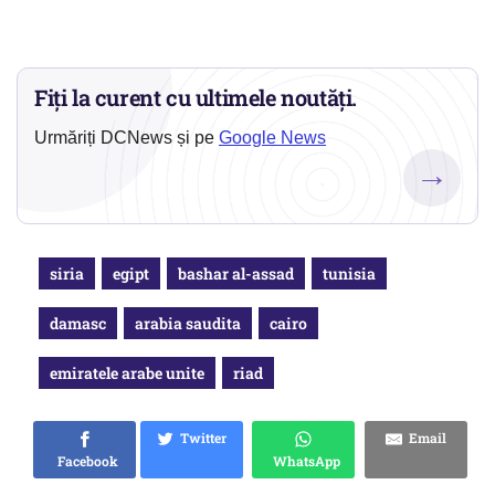
Fiți la curent cu ultimele noutăți.
Urmăriți DCNews și pe
Google News
→
siria
egipt
bashar al-assad
tunisia
damasc
arabia saudita
cairo
emiratele arabe unite
riad
Twitter
Email
Facebook
WhatsApp