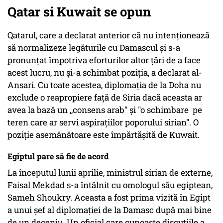
Qatar si Kuwait se opun
Qatarul, care a declarat anterior că nu intenționează
să normalizeze legăturile cu Damascul și s-a
pronunțat împotriva eforturilor altor țări de a face
acest lucru, nu și-a schimbat poziția, a declarat al-
Ansari. Cu toate acestea, diplomația de la Doha nu
exclude o reapropiere față de Siria dacă aceasta ar
avea la bază un ,,consens arab" și "o schimbare pe
teren care ar servi aspirațiilor poporului sirian". O
poziție asemănătoare este împărtășită de Kuwait.
Egiptul pare să fie de acord
La începutul lunii aprilie, ministrul sirian de externe,
Faisal Mekdad s-a întâlnit cu omologul său egiptean,
Sameh Shoukry. Aceasta a fost prima vizită în Egipt
a unui şef al diplomaţiei de la Damasc după mai bine
de un deceniu. Un oficial care cunoaște discuțiile a