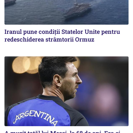
Iranul pune condiții Statelor Unite pentru
redeschiderea strâmtorii Ormuz
A murit tatăl lui Messi, la 68 de ani. Era și