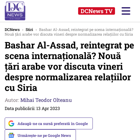
DCNews TV
DCNews
›
Stiri
›
Bashar Al-Assad, reintegrat pe scena internațională?
Nouă țări arabe vor discuta vineri despre normalizarea relațiilor cu Siria
Bashar Al-Assad, reintegrat pe
scena internațională? Nouă
țări arabe vor discuta vineri
despre normalizarea relațiilor
cu Siria
Autor:
Mihai Teodor Olteanu
Data publicării: 13 Apr 2023
Adaugă-ne ca sursă preferată în Google
Urmărește-ne pe Google News