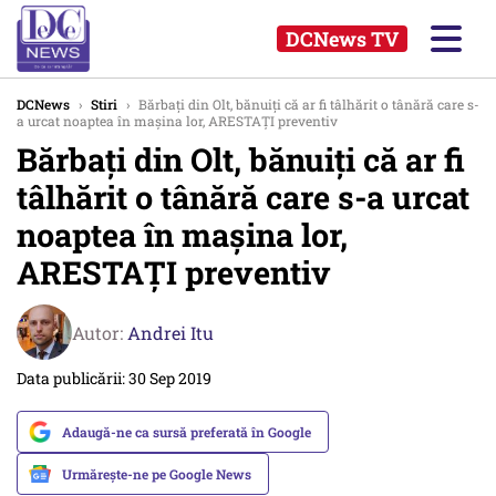
DCNews TV
DCNews
›
Stiri
›
Bărbaţi din Olt, bănuiţi că ar fi tâlhărit o tânără care s-
a urcat noaptea în maşina lor, ARESTAȚI preventiv
Bărbaţi din Olt, bănuiţi că ar fi
tâlhărit o tânără care s-a urcat
noaptea în maşina lor,
ARESTAȚI preventiv
Autor:
Andrei Itu
Data publicării: 30 Sep 2019
Adaugă-ne ca sursă preferată în Google
Urmărește-ne pe Google News