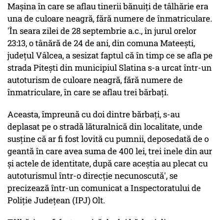
Maşina în care se aflau tinerii bănuiţi de tâlhărie era
una de culoare neagră, fără numere de înmatriculare.
'În seara zilei de 28 septembrie a.c., în jurul orelor
23:13, o tânără de 24 de ani, din comuna Mateeşti,
judeţul Vâlcea, a sesizat faptul că în timp ce se afla pe
strada Piteşti din municipiul Slatina s-a urcat într-un
autoturism de culoare neagră, fără numere de
înmatriculare, în care se aflau trei bărbaţi.
Aceasta, împreună cu doi dintre bărbaţi, s-au
deplasat pe o stradă lăturalnică din localitate, unde
susţine că ar fi fost lovită cu pumnii, deposedată de o
geantă în care avea suma de 400 lei, trei inele din aur
şi actele de identitate, după care aceştia au plecat cu
autoturismul într-o direcţie necunoscută', se
precizează într-un comunicat a Inspectoratului de
Poliţie Judeţean (IPJ) Olt.