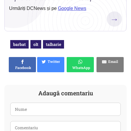
Urmăriți DCNews și pe
Google News
→
barbat
olt
talharie
Twitter
Email
Facebook
WhatsApp
Adaugă comentariu