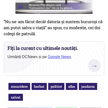
”Nu ne-am făcut decât datoria și suntem bucuroși că
am putut salva o viață” au spus, cu modestie, cei doi
colegi de patrulă.
Fiți la curent cu ultimele noutăți.
Urmăriți DCNews și pe
Google News
→
sinucidere
barbat
politist
alba
jandarm
salvat