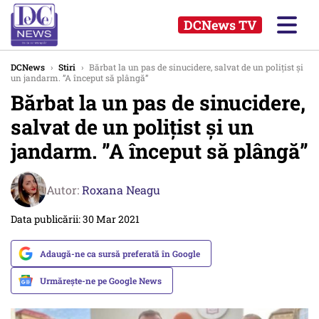
DCNews TV
DCNews
›
Stiri
›
Bărbat la un pas de sinucidere, salvat de un polițist și
un jandarm. ”A început să plângă”
Bărbat la un pas de sinucidere,
salvat de un polițist și un
jandarm. ”A început să plângă”
Autor:
Roxana Neagu
Data publicării: 30 Mar 2021
Adaugă-ne ca sursă preferată în Google
Urmărește-ne pe Google News