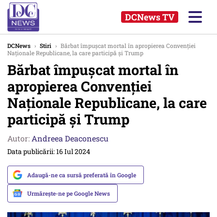
DCNews TV
DCNews
›
Stiri
›
Bărbat împușcat mortal în apropierea Convenției
Naționale Republicane, la care participă și Trump
Bărbat împușcat mortal în
apropierea Convenției
Naționale Republicane, la care
participă și Trump
Autor:
Andreea Deaconescu
Data publicării: 16 Iul 2024
Adaugă-ne ca sursă preferată în Google
Urmărește-ne pe Google News