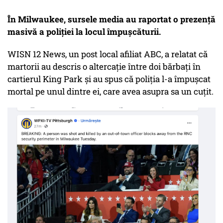
În Milwaukee, sursele media au raportat o prezență
masivă a poliției la locul împușcăturii.
WISN 12 News, un post local afiliat ABC, a relatat că
martorii au descris o altercație între doi bărbați în
cartierul King Park și au spus că poliția l-a împușcat
mortal pe unul dintre ei, care avea asupra sa un cuțit.