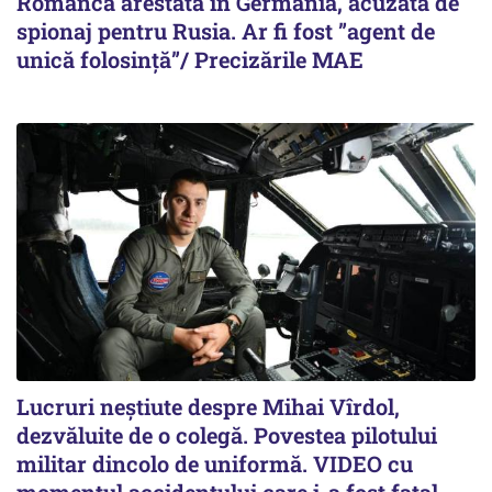
Româncă arestată în Germania, acuzată de
spionaj pentru Rusia. Ar fi fost ”agent de
unică folosință”/ Precizările MAE
Lucruri neștiute despre Mihai Vîrdol,
dezvăluite de o colegă. Povestea pilotului
militar dincolo de uniformă. VIDEO cu