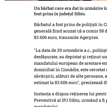
Un bărbat care era dat în urmărire în
fost prins în județul Sibiu.
Bărbatul a fost prins de polițiști în 
generală fiind acuzat că a comis 58 d
83.606 euro, transmite Agerpres.
"La data de 29 octombrie a.c., poliţiş
desfăşurate, au depistat şi reţinut u
mandatului european de arestare emis
domiciliat în Cisnădie, este cercetat 
săvârşirii, alături de alte persoane, a
estimat la 83.606 euro", precizează IP
Instanța a dispus reţinerea lui pentr
Preventivă al IPJ Sibiu, urmând a fi
mandatului.