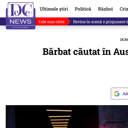
Ultimele știri
Politică
Război
Cri
Cele mai citite
Revine în scenă o propunere 
DCN
Bărbat căutat în Aust
Ad