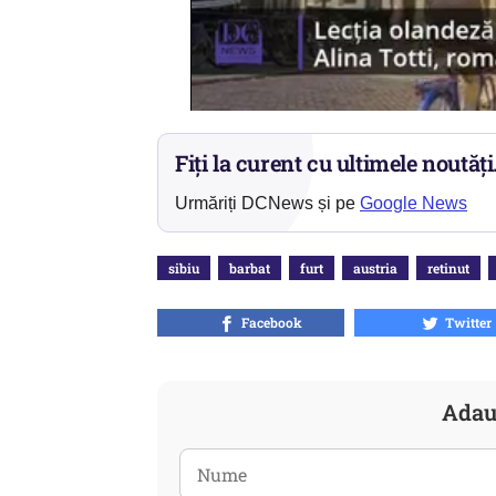
Fiți la curent cu ultimele noutăți
Urmăriți DCNews și pe
Google News
sibiu
barbat
furt
austria
retinut
Facebook
Twitter
Adau