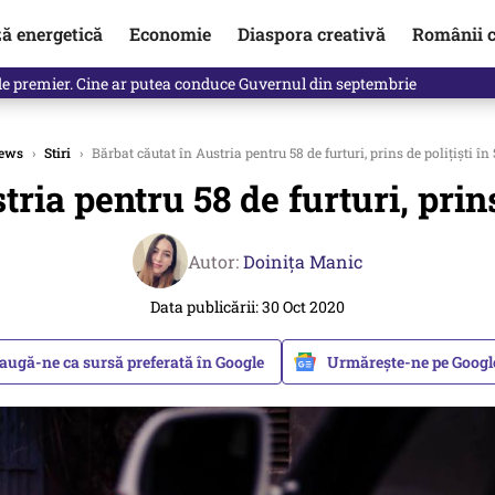
ză energetică
Economie
Diaspora creativă
Românii c
de premier. Cine ar putea conduce Guvernul din septembrie
ews
›
Stiri
›
Bărbat căutat în Austria pentru 58 de furturi, prins de polițiști în
ria pentru 58 de furturi, prins
Autor:
Doinița Manic
Data publicării: 30 Oct 2020
augă-ne ca sursă preferată în Google
Urmărește-ne pe Goog