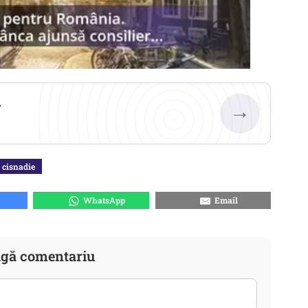
.
→
cisnadie
WhatsApp
Email
gă comentariu