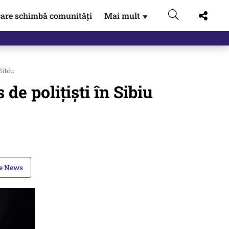
are schimbă comunități
Mai mult
▼
 Sibiu
 de polițiști în Sibiu
le News