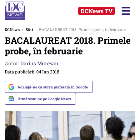
DCNews TV
DCNews
›
Stiri
›
BACALAUREAT 2018. Primele probe, în februarie
BACALAUREAT 2018. Primele
probe, în februarie
Autor:
Darius Muresan
Data publicării: 04 Ian 2018
Adaugă-ne ca sursă preferată în Google
Urmărește-ne pe Google News