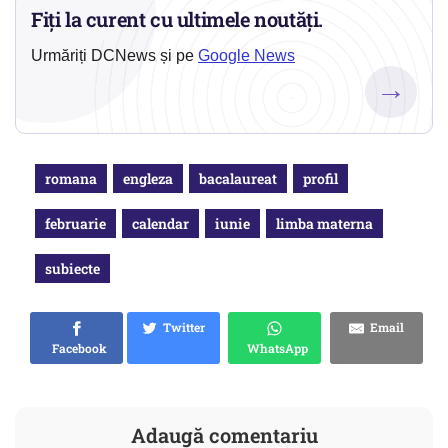
Fiți la curent cu ultimele noutăți.
Urmăriți DCNews și pe
Google News
→
romana
engleza
bacalaureat
profil
februarie
calendar
iunie
limba materna
subiecte
Twitter
Email
Facebook
WhatsApp
Adaugă comentariu