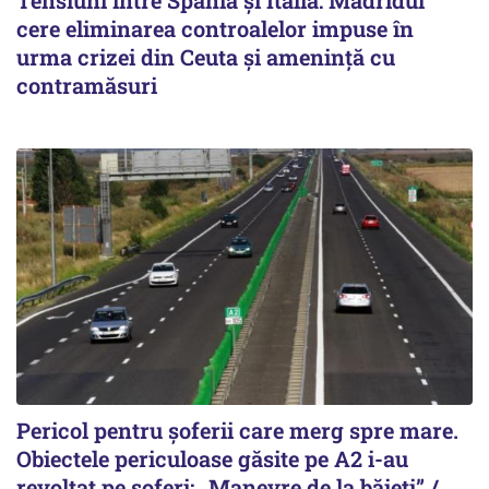
Tensiuni între Spania și Italia: Madridul
cere eliminarea controalelor impuse în
urma crizei din Ceuta și amenință cu
contramăsuri
Pericol pentru șoferii care merg spre mare.
Obiectele periculoase găsite pe A2 i-au
revoltat pe șoferi: „Manevre de la băieți” /