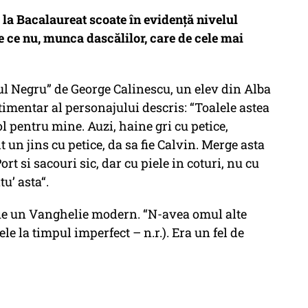
 la Bacalaureat scoate în evidență nivelul
de ce nu, munca dascălilor, care de cele mai
ul Negru” de George Calinescu, un elev din Alba
stimentar al personajului descris: “Toalele astea
ol pentru mine. Auzi, haine gri cu petice,
t un jins cu petice, da sa fie Calvin. Merge asta
ort si sacouri sic, dar cu piele in coturi, nu cu
u’ asta“.
fie un Vanghelie modern. “N-avea omul alte
bele la timpul imperfect – n.r.). Era un fel de