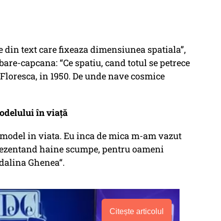
 din text care fixeaza dimensiunea spatiala”,
ebare-capcana: “Ce spatiu, cand totul se petrece
 Floresca, in 1950. De unde nave cosmice
odelului în viață
un model in viata. Eu inca de mica m-am vazut
prezentand haine scumpe, pentru oameni
dalina Ghenea“.
Citește articolul