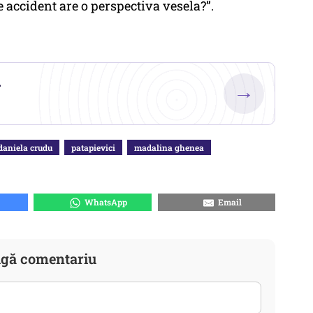
accident are o perspectiva vesela?”.
.
→
daniela crudu
patapievici
madalina ghenea
WhatsApp
Email
gă comentariu