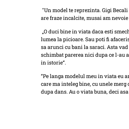
"Un model te reprezinta. Gigi Becali 
are fraze incalcite, musai am nevoie 
„O duci bine in viata daca esti smech
lumea la picioare. Sau poti fi afacerist
sa arunci cu bani la saraci. Asta vad
schimbat parerea nici dupa ce l-au a
in istorie“.
“Pe langa modelul meu in viata eu am
care ma inteleg bine, cu unele merg 
dupa dans. Au o viata buna, deci asa