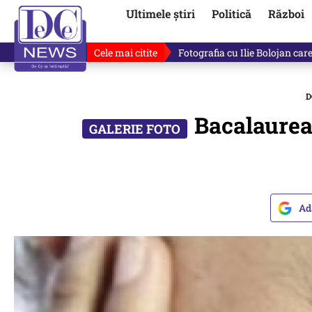
Ultimele știri
Politică
Război
Cele mai citite
Fotografia cu Ilie Bolojan car
D
Bacalaurea
Ad