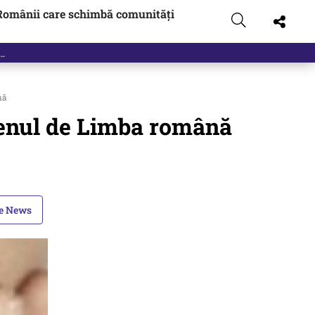
Românii care schimbă comunități
t…
nă
menul de Limba română
le News