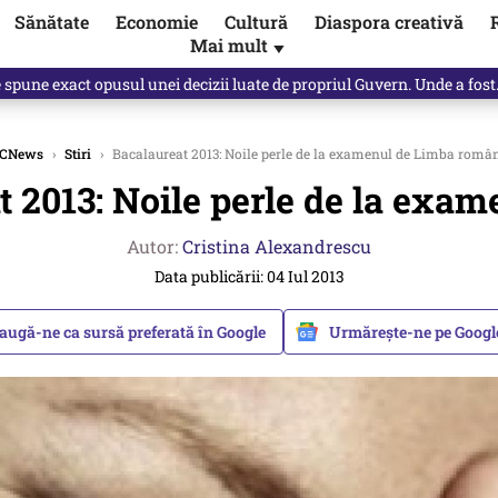
Sănătate
Economie
Cultură
Diaspora creativă
Mai mult
▼
e spune exact opusul unei decizii luate de propriul Guvern. Unde a fos
CNews
›
Stiri
›
Bacalaureat 2013: Noile perle de la examenul de Limba româ
t 2013: Noile perle de la exa
Autor:
Cristina Alexandrescu
Data publicării: 04 Iul 2013
augă-ne ca sursă preferată în Google
Urmărește-ne pe Goog