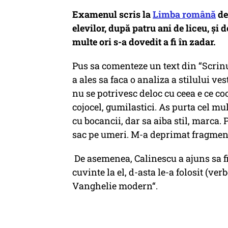
Examenul scris la
Limba română
de
elevilor, după patru ani de liceu, și 
multe ori s-a dovedit a fi în zadar.
Pus sa comenteze un text din “Scrin
a ales sa faca o analiza a stilului ve
nu se potrivesc deloc cu ceea e ce co
cojocel, gumilastici. As purta cel mul
cu bocancii, dar sa aiba stil, marca. P
sac pe umeri. M-a deprimat fragment
De asemenea, Calinescu a ajuns sa 
cuvinte la el, d-asta le-a folosit (ver
Vanghelie modern“.