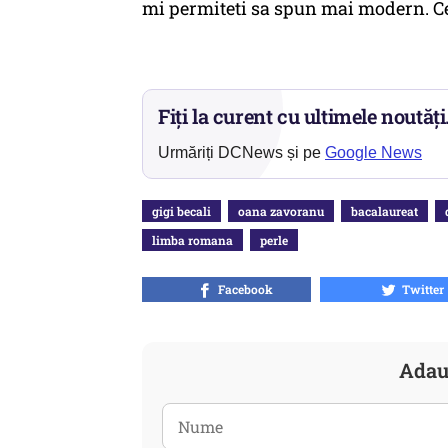
mi permiteti sa spun mai modern. Ce 
Fiți la curent cu ultimele noutăți
Urmăriți DCNews și pe
Google News
gigi becali
oana zavoranu
bacalaureat
limba romana
perle
Facebook
Twitter
Adau