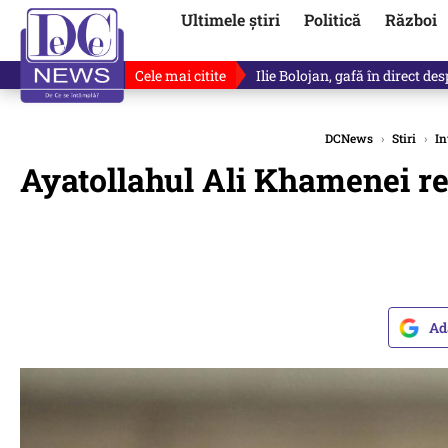
Ultimele știri
Politică
Război
Cele mai citite
Ilie Bolojan, gafă în direct de
DCNews
›
Stiri
›
In
Ayatollahul Ali Khamenei re
Ad