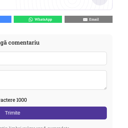
WhatsApp
Email
gă comentariu
actere 1000
Trimite