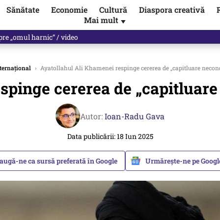
Sănătate
Economie
Cultură
Diaspora creativă
Mai mult
▼
spre „omul harnic“ / video
ternațional
›
Ayatollahul Ali Khamenei respinge cererea de „capitluare necon
spinge cererea de „capitluare
Autor:
Ioan-Radu Gava
Data publicării: 18 Iun 2025
augă-ne ca sursă preferată în Google
Urmărește-ne pe Goog