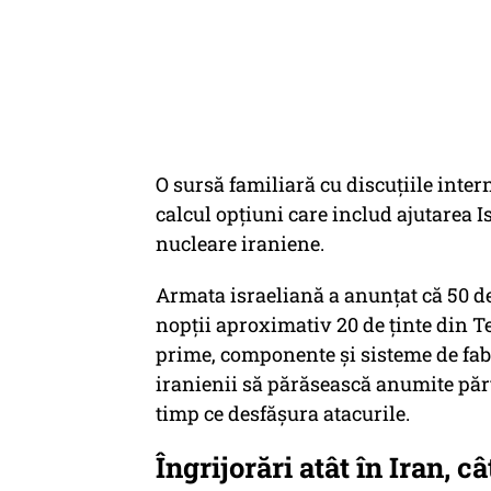
O sursă familiară cu discuțiile inter
calcul opțiuni care includ ajutarea I
nucleare iraniene.
Armata israeliană a anunțat că 50 de
nopții aproximativ 20 de ținte din T
prime, componente și sisteme de fab
iranienii să părăsească anumite părț
timp ce desfășura atacurile.
Îngrijorări atât în Iran, cât