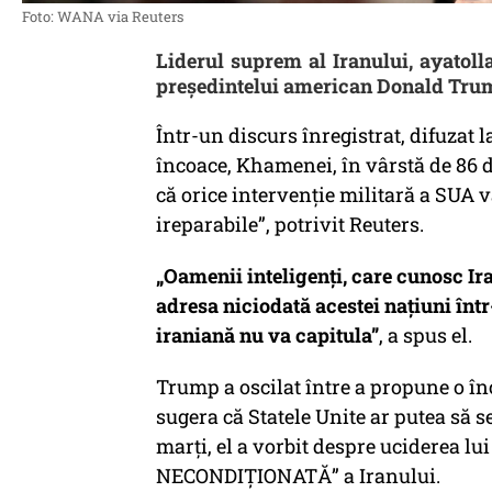
Foto: WANA via Reuters
Liderul suprem al Iranului, ayatol
președintelui american Donald Trum
Într-un discurs înregistrat, difuzat l
încoace, Khamenei, în vârstă de 86 de
că orice intervenție militară a SUA va
ireparabile”, potrivit Reuters.
„Oamenii inteligenți, care cunosc Ira
adresa niciodată acestei națiuni înt
iraniană nu va capitula”
, a spus el.
Trump a oscilat între a propune o în
sugera că Statele Unite ar putea să se
marți, el a vorbit despre uciderea 
NECONDIȚIONATĂ” a Iranului.