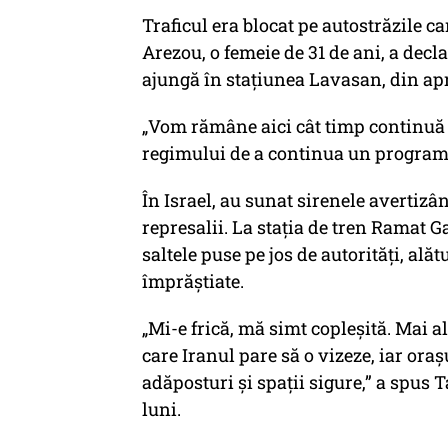
Traficul era blocat pe autostrăzile ca
Arezou, o femeie de 31 de ani, a decla
ajungă în stațiunea Lavasan, din ap
„Vom rămâne aici cât timp continuă r
regimului de a continua un program 
În Israel, au sunat sirenele avertiz
represalii. La stația de tren Ramat G
saltele puse pe jos de autorități, ală
împrăștiate.
„Mi-e frică, mă simt copleșită. Mai a
care Iranul pare să o vizeze, iar oraș
adăposturi și spații sigure,” a spus 
luni.