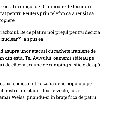
re ies din orașul de 10 milioane de locuitori.
rat pentru Reuters prin telefon că a reușit să
ropiere.
ăzboiul. De ce plătim noi prețul pentru decizia
nuclear?”, a spus ea.
ând asupra unor atacuri cu rachete iraniene de
an din estul Tel Avivului, oamenii stăteau pe
turi de câteva scaune de camping și sticle de apă
les că locuiesc într-o zonă dens populată pe
ul nostru are clădiri foarte vechi, fără
Tamar Weiss, ținându-și în brațe fiica de patru