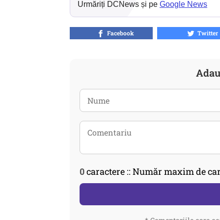
Urmăriți DCNews și pe
Google News
Facebook
Twitter
Adau
0
caractere :: Număr maxim de car