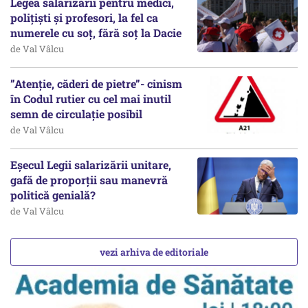
Legea salarizării pentru medici,
polițiști și profesori, la fel ca
numerele cu soț, fără soț la Dacie
de Val Vâlcu
”Atenție, căderi de pietre”- cinism
în Codul rutier cu cel mai inutil
semn de circulație posibil
de Val Vâlcu
Eșecul Legii salarizării unitare,
gafă de proporții sau manevră
politică genială?
de Val Vâlcu
vezi arhiva de editoriale