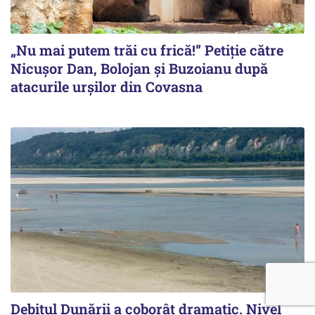
„Nu mai putem trăi cu frică!” Petiție către
Nicușor Dan, Bolojan și Buzoianu după
atacurile urșilor din Covasna
Debitul Dunării a coborât dramatic. Nivel