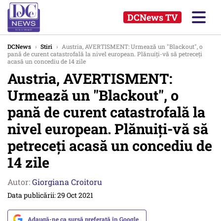
DCNews TV
DCNews
›
Stiri
›
Austria, AVERTISMENT: Urmează un "Blackout", o
pană de curent catastrofală la nivel european. Plănuiți-vă să petreceți
acasă un concediu de 14 zile
Austria, AVERTISMENT:
Urmează un "Blackout", o
pană de curent catastrofală la
nivel european. Plănuiți-vă să
petreceți acasă un concediu de
14 zile
Autor:
Giorgiana Croitoru
Data publicării: 29 Oct 2021
Adaugă-ne ca sursă preferată în Google