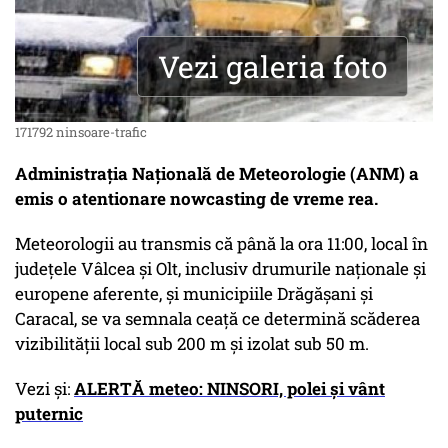
Vezi galeria foto
171792 ninsoare-trafic
Administrația Națională de Meteorologie (ANM) a
emis o atentionare nowcasting de vreme rea.
Meteorologii au transmis că până la ora 11:00, local în
judeţele Vâlcea şi Olt, inclusiv drumurile naţionale şi
europene aferente, şi municipiile Drăgăşani şi
Caracal, se va semnala ceaţă ce determină scăderea
vizibilităţii local sub 200 m şi izolat sub 50 m.
Vezi și:
ALERTĂ meteo: NINSORI, polei și vânt
puternic