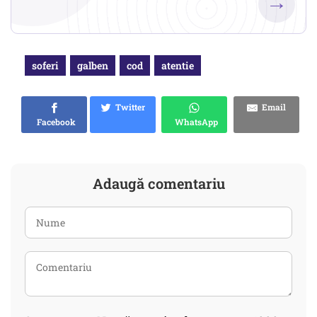
→
soferi
galben
cod
atentie
Twitter
Email
Facebook
WhatsApp
Adaugă comentariu