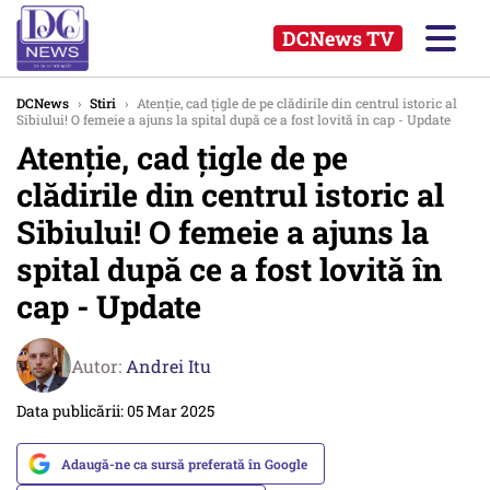
DCNews TV
DCNews
›
Stiri
›
Atenţie, cad ţigle de pe clădirile din centrul istoric al
Sibiului! O femeie a ajuns la spital după ce a fost lovită în cap - Update
Atenţie, cad ţigle de pe
clădirile din centrul istoric al
Sibiului! O femeie a ajuns la
spital după ce a fost lovită în
cap - Update
Autor:
Andrei Itu
Data publicării: 05 Mar 2025
Adaugă-ne ca sursă preferată în Google