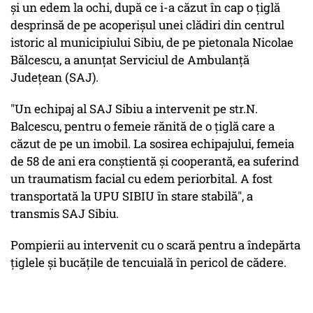
şi un edem la ochi, după ce i-a căzut în cap o ţiglă
desprinsă de pe acoperişul unei clădiri din centrul
istoric al municipiului Sibiu, de pe pietonala Nicolae
Bălcescu, a anunţat Serviciul de Ambulanţă
Judeţean (SAJ).
"Un echipaj al SAJ Sibiu a intervenit pe str.N.
Balcescu, pentru o femeie rănită de o ţiglă care a
căzut de pe un imobil. La sosirea echipajului, femeia
de 58 de ani era conştientă şi cooperantă, ea suferind
un traumatism facial cu edem periorbital. A fost
transportată la UPU SIBIU în stare stabilă", a
transmis SAJ Sibiu.
Pompierii au intervenit cu o scară pentru a îndepărta
ţiglele şi bucăţile de tencuială în pericol de cădere.