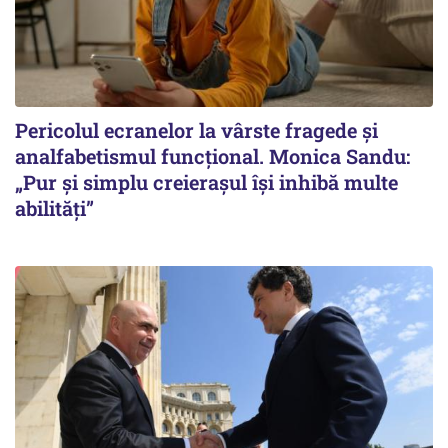
Pericolul ecranelor la vârste fragede și
analfabetismul funcțional. Monica Sandu:
„Pur și simplu creierașul își inhibă multe
abilități”