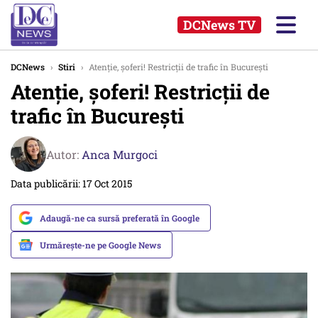
DCNews TV
DCNews
›
Stiri
›
Atenție, șoferi! Restricții de trafic în București
Atenție, șoferi! Restricții de
trafic în București
Autor:
Anca Murgoci
Data publicării: 17 Oct 2015
Adaugă-ne ca sursă preferată în Google
Urmărește-ne pe Google News