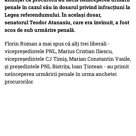
penale în cazul său în dosarul privind infracţiuni la
Legea referendumului. În acelaşi dosar,
senatorul Teodor Atanasiu, care era învinuit, a fost
scos de sub urmărire penală.
Florin Roman a mai spus că alţi trei liberali -
vicepreşedintele PNL, Marius Cristian Iliescu,
vicepreşedintele CJ Timiş, Marian Constantin Vasile,
şi preşedintele PNL Bistriţa, Ioan Ţintean - au primit
neînceperea urmăririi penale în urma anchetei
procurorilor.