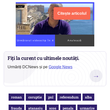
Citește articolul
Următorul videoclip în 1
Anulează
Fiți la curent cu ultimele noutăți.
Urmăriți DCNews și pe
Google News
→
roman
coruptie
pnl
referendum
alba
frauda
atanasiu
scos
penala
urmarire