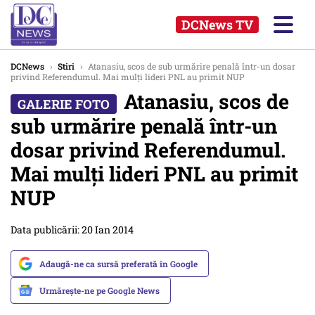
DCNews TV
DCNews
›
Stiri
›
Atanasiu, scos de sub urmărire penală într-un dosar
privind Referendumul. Mai mulți lideri PNL au primit NUP
Atanasiu, scos de
sub urmărire penală într-un
dosar privind Referendumul.
Mai mulți lideri PNL au primit
NUP
Data publicării: 20 Ian 2014
Adaugă-ne ca sursă preferată în Google
Urmărește-ne pe Google News