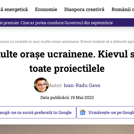
ză energetică
Economie
Diaspora creativă
Românii c
de premier. Cine ar putea conduce Guvernul din septembrie
acuri cu rachete în mai multe orașe ucrainene. Kievul susține că a doborât apro
ulte orașe ucrainene. Kievul 
toate proiectilele
Autor:
Ioan-Radu Gava
Data publicării: 19 Mai 2023
augă-ne ca sursă preferată în Google
Urmărește-ne pe Goog