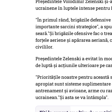
Preşedintele Volodimir Zelenski şi-a
ucrainene în luptele intense pentru
"În primul rând, brigăzile defensive 
importante sarcini strategice", a spu
seară."Şi brigăzile ofensive fac o tr
forţele aeriene şi apărarea aeriană, 
civililor.
Preşedintele Zelenski a evitat în mod
de luptă şi acţiunile ulterioare pe car
"Priorităţile noastre pentru această
apropiat sunt sisteme suplimentare 
antrenament şi avioane, arme cu raz
ucrainean."Şi asta se va întâmpla".