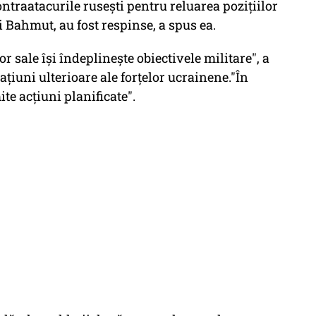
ntraatacurile ruseşti pentru reluarea poziţiilor
i Bahmut, au fost respinse, a spus ea.
 sale îşi îndeplineşte obiectivele militare", a
iuni ulterioare ale forţelor ucrainene."În
e acţiuni planificate".