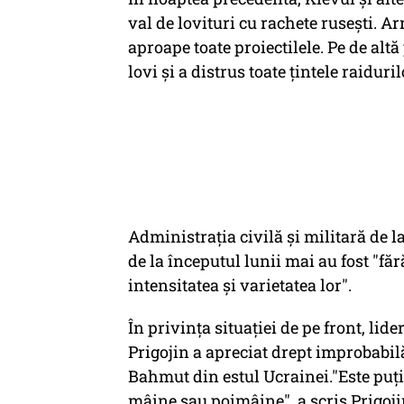
val de lovituri cu rachete ruseşti. 
aproape toate proiectilele. Pe de altă
lovi şi a distrus toate ţintele raiduri
Administraţia civilă şi militară de la
de la începutul lunii mai au fost "fă
intensitatea şi varietatea lor".
În privinţa situaţiei de pe front, li
Prigojin a apreciat drept improbabil
Bahmut din estul Ucrainei."Este puţi
mâine sau poimâine", a scris Prigoji