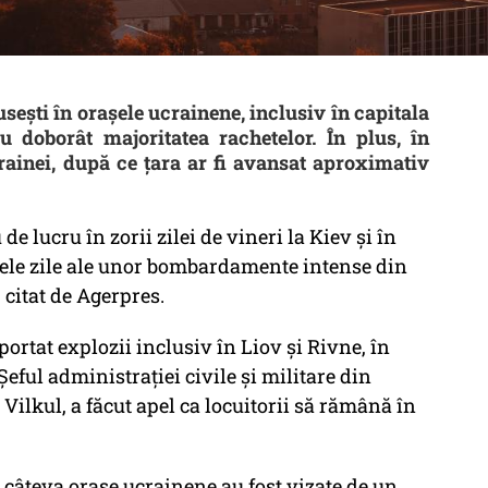
ști în orașele ucrainene, inclusiv în capitala
u doborât majoritatea rachetelor. În plus, în
rainei, după ce țara ar fi avansat aproximativ
e lucru în zorii zilei de vineri la Kiev şi în
imele zile ale unor bombardamente intense din
 citat de Agerpres.
portat explozii inclusiv în Liov şi Rivne, în
 Şeful administraţiei civile şi militare din
Vilkul, a făcut apel ca locuitorii să rămână în
e câteva oraşe ucrainene au fost vizate de un