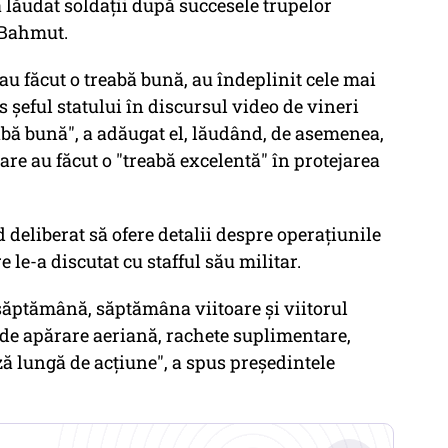
 lăudat soldaţii după succesele trupelor
 Bahmut.
au făcut o treabă bună, au îndeplinit cele mai
s şeful statului în discursul video de vineri
eabă bună", a adăugat el, lăudând, de asemenea,
care au făcut o "treabă excelentă" în protejarea
 deliberat să ofere detalii despre operaţiunile
e le-a discutat cu stafful său militar.
 săptămână, săptămâna viitoare şi viitorul
de apărare aeriană, rachete suplimentare,
ă lungă de acţiune", a spus preşedintele