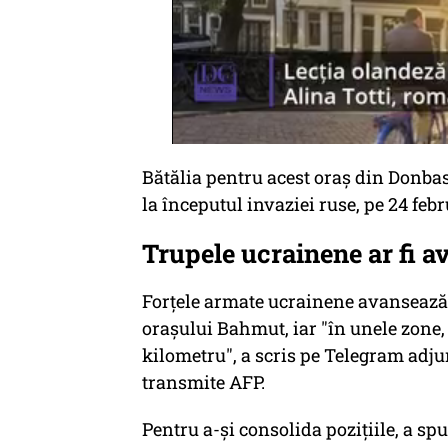
Bătălia pentru acest oraş din Donba
la începutul invaziei ruse, pe 24 feb
Trupele ucrainene ar fi 
Forţele armate ucrainene avansează 
oraşului Bahmut, iar "în unele zone,
kilometru", a scris pe Telegram adj
transmite AFP.
Pentru a-şi consolida poziţiile, a sp