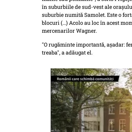
în suburbiile de sud-vest ale oraşulu
suburbie numită Samolet. Este o fort
blocuri (...) Acolo au loc în acest mo
mercenarilor Wagner.
"O rugăminte importantă, aşadar: fer
treaba", a adăugat el.