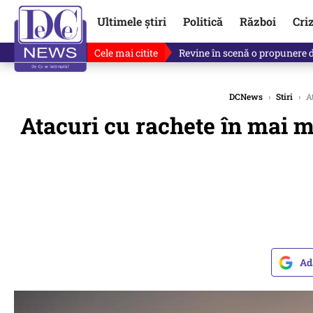
Ultimele știri
Politică
Război
Cri
Cele mai citite
Revine în scenă o propunere 
DCNews
›
Stiri
›
At
Atacuri cu rachete în mai m
Ad