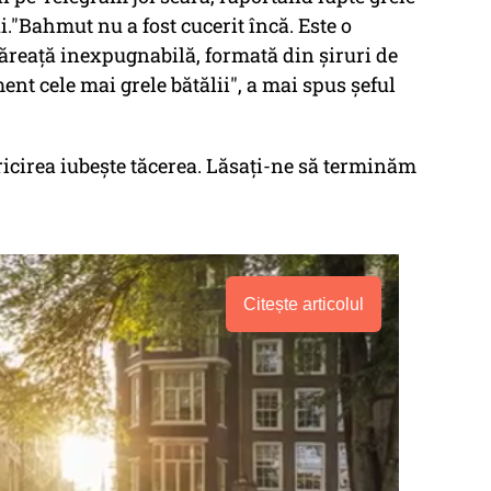
i."Bahmut nu a fost cucerit încă. Este o
ăreaţă inexpugnabilă, formată din şiruri de
ment cele mai grele bătălii", a mai spus şeful
icirea iubeşte tăcerea. Lăsaţi-ne să terminăm
Citește articolul