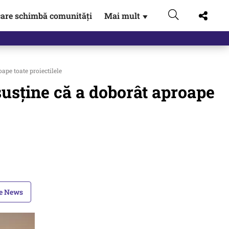
are schimbă comunități
Mai mult
▼
ape toate proiectilele
susține că a doborât aproape
le News