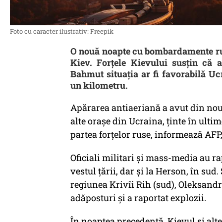
Foto cu caracter ilustrativ: Freepik
O nouă noapte cu bombardamente ruse
Kiev. Forțele Kievului susțin că a
Bahmut situația ar fi favorabilă Uc
un kilometru.
Apărarea antiaeriană a avut din nou d
alte oraşe din Ucraina, ţinte în ult
partea forţelor ruse, informează AFP,
Oficiali militari şi mass-media au ra
vestul ţării, dar şi la Herson, în sud.
regiunea Krivîi Rih (sud), Oleksandr 
adăposturi şi a raportat explozii.
În noaptea precedentă, Kievul şi alt