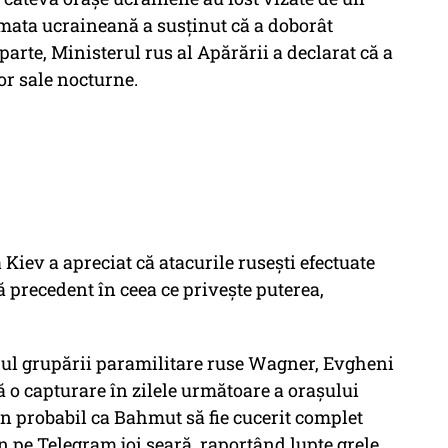
Armata ucraineană a susţinut că a doborât
 parte, Ministerul rus al Apărării a declarat că a
lor sale nocturne.
 Kiev a apreciat că atacurile ruseşti efectuate
ră precedent în ceea ce priveşte puterea,
derul grupării paramilitare ruse Wagner, Evgheni
ă o capturare în zilele următoare a oraşului
n probabil ca Bahmut să fie cucerit complet
n pe Telegram joi seară, raportând lupte grele