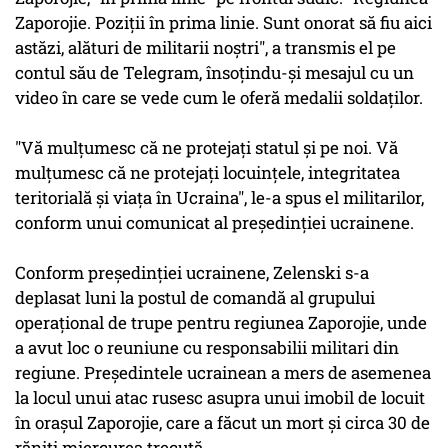
Zaporojie. Poziţii în prima linie. Sunt onorat să fiu aici
astăzi, alături de militarii noştri", a transmis el pe
contul său de Telegram, însoţindu-şi mesajul cu un
video în care se vede cum le oferă medalii soldaţilor.
"Vă mulţumesc că ne protejaţi statul şi pe noi. Vă
mulţumesc că ne protejaţi locuinţele, integritatea
teritorială şi viaţa în Ucraina", le-a spus el militarilor,
conform unui comunicat al preşedinţiei ucrainene.
Conform preşedinţiei ucrainene, Zelenski s-a
deplasat luni la postul de comandă al grupului
operaţional de trupe pentru regiunea Zaporojie, unde
a avut loc o reuniune cu responsabilii militari din
regiune. Preşedintele ucrainean a mers de asemenea
la locul unui atac rusesc asupra unui imobil de locuit
în oraşul Zaporojie, care a făcut un mort şi circa 30 de
răniţi miercurea trecută.