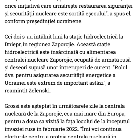
orice iniţiativă care urmăreşte restaurarea siguranţei
şi securităţii nucleare este sortită eşecului", a spus el,
conform preşedinţiei ucrainene.
Cei doi s-au întâlnit luni la staţie hidroelectrică la
Dniepr, în regiunea Zaporojie. Această staţie
hidroelectrică este însărcinată cu alimentarea
centralei nucleare Zaporojie, ocupată de armata rusă
şi deseori supusă unor întreruperi de curent. "Rolul
dvs. pentru asigurarea securităţii energetice a
Ucrainei este extrem de important astăzi", a
reamintit Zelenski.
Grossi este aşteptat în următoarele zile la centrala
nucleară de la Zaporojie, cea mai mare din Europa,
pentru a doua sa vizită la faţa locului de la începutul
invaziei ruse în februarie 2022. "Îmi voi continua
eforturile pentru a proteja centrala nucleară în