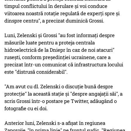
timpul conflictului în derulare şi voi conduce
viitoarea noastră rotaţie regulată de experţi spre şi
dinspre centru", a precizat duminică Grossi.
Luni, Zelenski şi Grossi "au fost informaţi despre
măsurile luate pentru a proteja centrala
hidroelectrică de la Dniepr în caz de noi atacuri"
ruseşti, conform preşedinţiei ucrainene, care a
precizat într-un comunicat că infrastructura locului
este "distrusă considerabil".
"Am avut cu dl. Zelenski o discuţie bună despre
protecţie" la această staţie şi "despre angajaţii săi", a
scris Grossi într-o postare pe Twitter, adăugând o
fotografie cu ei doi.
Anterior luni, Zelenski s-a afişat în regiunea
Zaporojie, "în prima linie" pe frontul sudic. "Regiunea