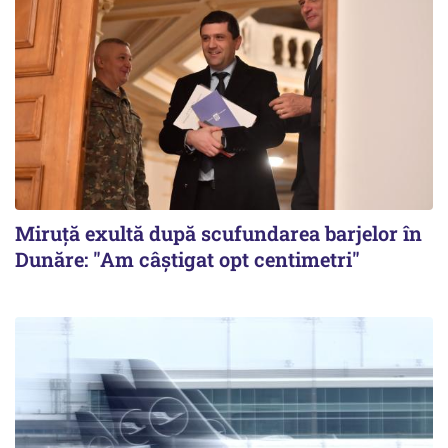
Miruță exultă după scufundarea barjelor în
Dunăre: "Am câștigat opt centimetri"