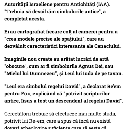
Autorității Israeliene pentru Antichități (IAA).
"Trebuia să descifrăm simbolurile antice", a
completat acesta.
Ei au cartografiat fiecare colț al camerei pentru a
"crea modele precise ale spațiului", care au
dezvăluit caracteristici interesante ale Cenaclului.
Imaginile nou create au arătat lucrări de artă
"obscure", cum ar fi simbolurile Agnus Dei, sau
"Mielul lui Dumnezeu", și Leul lui Iuda de pe tavan.
"Leul era simbolul regelui David", a declarat Re'em
pentru Fox, explicând că "potrivit scripturilor
antice, Iisus a fost un descendent al regelui David".
Cercetătorii trebuie să efectueze mai multe studii,
potrivit lui Re-em, care a spus că încă nu există
dovezi arheologice suficiente care să aeste că