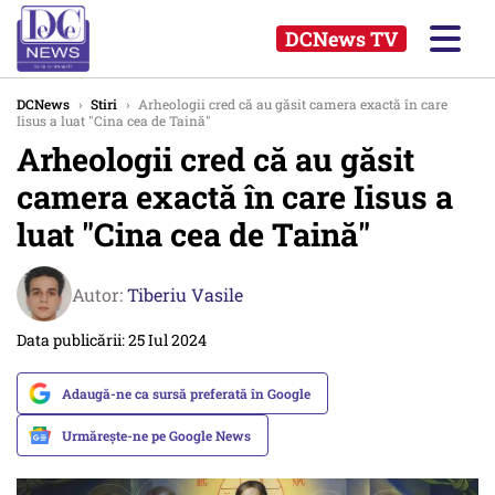
DCNews TV
DCNews
›
Stiri
›
Arheologii cred că au găsit camera exactă în care
Iisus a luat "Cina cea de Taină"
Arheologii cred că au găsit
camera exactă în care Iisus a
luat "Cina cea de Taină"
Autor:
Tiberiu Vasile
Data publicării: 25 Iul 2024
Adaugă-ne ca sursă preferată în Google
Urmărește-ne pe Google News