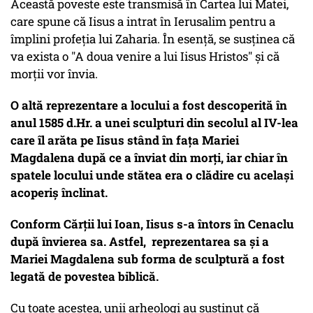
Această poveste este transmisă în Cartea lui Matei,
care spune că Iisus a intrat în Ierusalim pentru a
împlini profeția lui Zaharia. În esență, se susținea că
va exista o "A doua venire a lui Iisus Hristos" și că
morții vor învia.
O altă reprezentare a locului a fost descoperită în
anul 1585 d.Hr. a unei sculpturi din secolul al IV-lea
care îl arăta pe Iisus stând în fața Mariei
Magdalena după ce a înviat din morți, iar chiar în
spatele locului unde stătea era o clădire cu același
acoperiș înclinat.
Conform Cărții lui Ioan, Iisus s-a întors în Cenaclu
după învierea sa. Astfel, reprezentarea sa și a
Mariei Magdalena sub forma de sculptură a fost
legată de povestea biblică.
Cu toate acestea, unii arheologi au susținut că