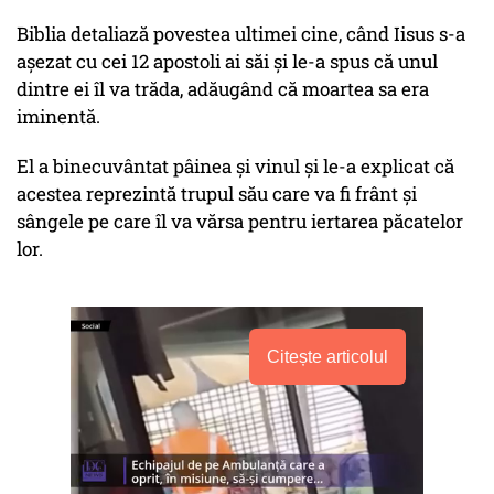
Biblia detaliază povestea ultimei cine, când Iisus s-a
așezat cu cei 12 apostoli ai săi și le-a spus că unul
dintre ei îl va trăda, adăugând că moartea sa era
iminentă.
El a binecuvântat pâinea și vinul și le-a explicat că
acestea reprezintă trupul său care va fi frânt și
sângele pe care îl va vărsa pentru iertarea păcatelor
lor.
Citește articolul