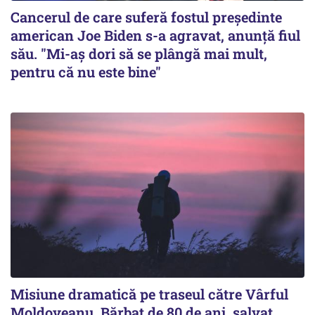
Cancerul de care suferă fostul preşedinte
american Joe Biden s-a agravat, anunță fiul
său. "Mi-aș dori să se plângă mai mult,
pentru că nu este bine"
Misiune dramatică pe traseul către Vârful
Moldoveanu. Bărbat de 80 de ani, salvat